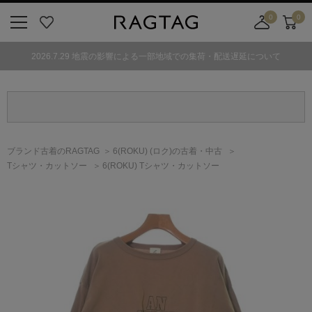
0
0
ニ
お
店
カ
ュ
気
舗
ー
2026.7.29 地震の影響による一部地域での集荷・配送遅延について
ー
に
取
ト
ボ
入
り
タ
り
寄
ン
せ
カ
ー
ブランド古着のRAGTAG
6(ROKU)
(ロク)
の古着・中古
ト
Tシャツ・カットソー
6(ROKU) Tシャツ・カットソー