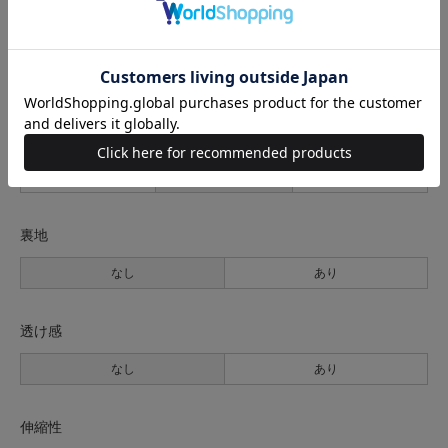
サイズ表記
身幅
裄丈
着丈
F
53cm
93cm
73cm
サイズの測り方について
生地の厚さ
薄手
普通
厚手
裏地
なし
あり
透け感
なし
あり
伸縮性