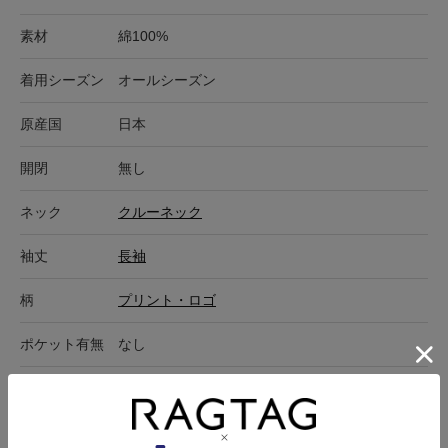
素材
綿100%
着用シーズン
オールシーズン
原産国
日本
開閉
無し
ネック
クルーネック
袖丈
長袖
柄
プリント・ロゴ
ポケット有無
なし
在庫店舗
オンラインショップ