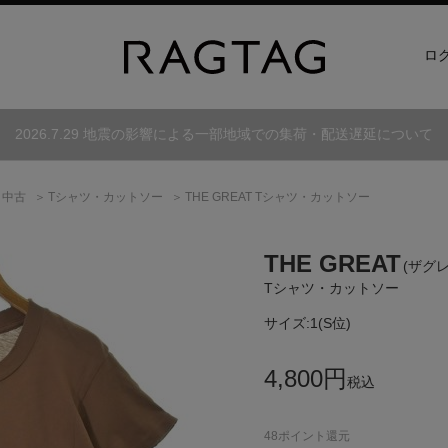
ロ
2026.7.29 地震の影響による一部地域での集荷・配送遅延について
・中古
Tシャツ・カットソー
THE GREAT Tシャツ・カットソー
THE GREAT
(ザグ
Tシャツ・カットソー
サイズ:
1(S位)
4,800
円
税込
48
ポイント還元