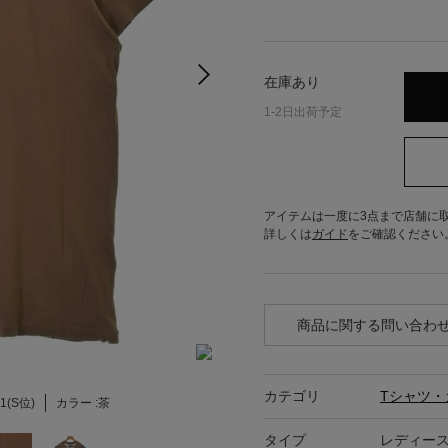
在庫あり
1-2日出荷予定
アイテムは一度に3点まで店舗に
詳しくは
ガイド
をご確認ください
商品に関する問い合わ
カテゴリ
Tシャツ・
1(S位)
カラー :
茶
タイプ
レディー