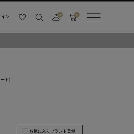
0
0
グイン
お
検
店
カ
メニュ
気
索
舗
ー
ーボタ
に
ビ
取
ト
ン
入
ル
り
り
ダ
寄
ー
せ
ボ
カ
タ
ー
ン
ト
レート)
お気に入りブランド登録