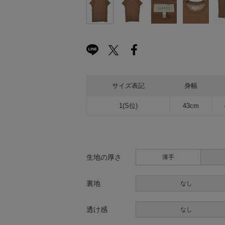
サイズ表記
身幅
1(S位)
43cm
生地の厚さ
薄手
裏地
なし
透け感
なし