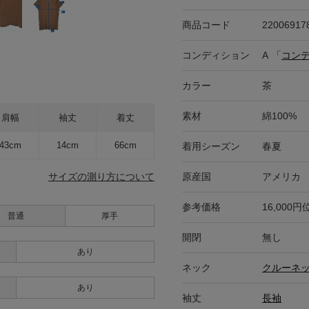
商品コード
22006917
コンディション
A
「
コン
カラー
茶
素材
綿100%
肩幅
袖丈
着丈
43cm
14cm
66cm
着用シーズン
春夏
原産国
アメリカ
サイズの測り方について
参考価格
16,000円
普通
厚手
開閉
無し
あり
ネック
クルーネ
あり
袖丈
長袖