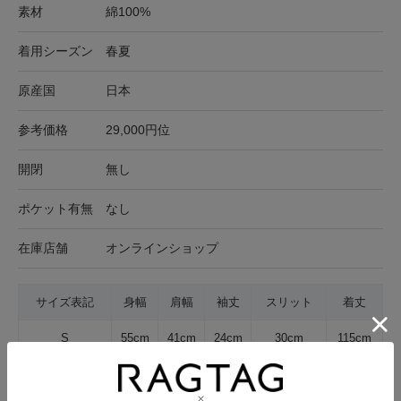
素材
綿100%
着用シーズン
春夏
原産国
日本
参考価格
29,000円位
開閉
無し
ポケット有無
なし
在庫店舗
オンラインショップ
サイズ表記
身幅
肩幅
袖丈
スリット
着丈
S
55cm
41cm
24cm
30cm
115cm
サイズの測り方について