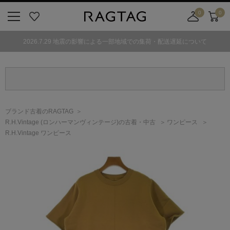
0
0
ニ
お
店
カ
ュ
気
舗
ー
2026.7.29 地震の影響による一部地域での集荷・配送遅延について
ー
に
取
ト
ボ
入
り
タ
り
寄
ン
せ
カ
ー
ブランド古着のRAGTAG
ト
R.H.Vintage
(ロンハーマンヴィンテージ)
の古着・中古
ワンピース
R.H.Vintage ワンピース