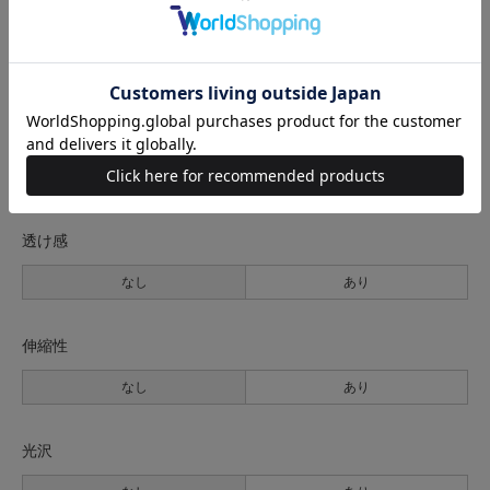
生地の厚さ
薄手
普通
厚手
裏地
なし
あり
透け感
なし
あり
伸縮性
なし
あり
光沢