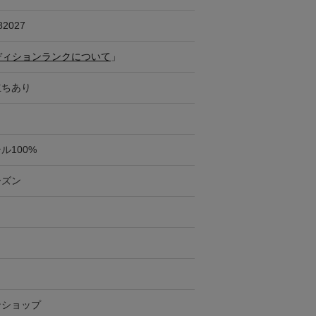
82027
ディションランクについて
」
立ちあり
ル100%
ーズン
ンショップ