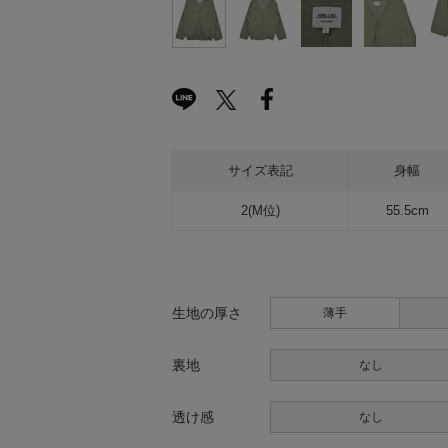
サイズ表記
身幅
2(M位)
55.5cm
生地の厚さ
薄手
裏地
なし
透け感
なし