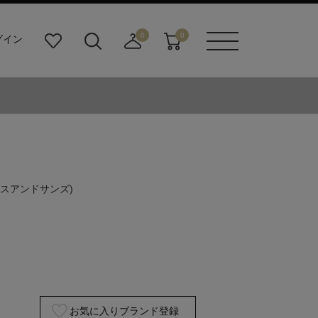
0
0
グイン
お
検
店
カ
メニュ
気
索
舗
ー
ーボタ
に
ビ
取
ト
ン
入
ル
り
り
ダ
寄
ー
せ
ボ
カ
タ
ー
ン
ト
リスアンドサンズ)
お気に入りブランド登録