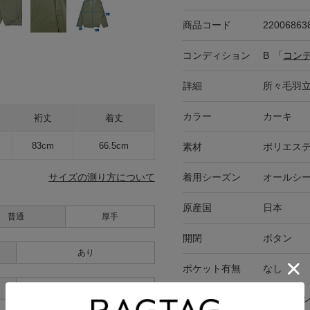
商品コード
22006863
コンディション
B
「
コン
詳細
所々毛羽
カラー
カーキ
裄丈
着丈
83cm
66.5cm
素材
ポリエステ
着用シーズン
オールシ
サイズの測り方について
原産国
日本
普通
厚手
開閉
ボタン
あり
ポケット有無
なし
あり
在庫店舗
オンライ