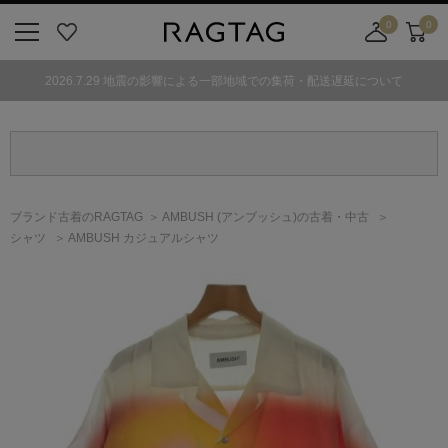
0
0
ニ
お
店
カ
ュ
気
舗
ー
2026.7.29 地震の影響による一部地域での集荷・配送遅延について
ー
に
取
ト
ボ
入
り
タ
り
寄
ン
せ
カ
ー
ブランド古着のRAGTAG
AMBUSH
(アンブッシュ)
の古着・中古
ト
シャツ
AMBUSH カジュアルシャツ