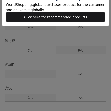
薄手
普通
厚手
裏地
なし
あり
透け感
なし
あり
伸縮性
なし
あり
光沢
なし
あり