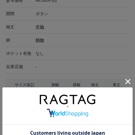
参考価格
46,000円位
開閉
ボタン
袖丈
半袖
柄
柄物
ポケット有無
なし
在庫店舗
-
サイズ表記
身幅
肩幅
袖丈
着丈
1(S位)
46.5cm
42cm
27cm
68.5cm
サイズの測り方について
生地の厚さ