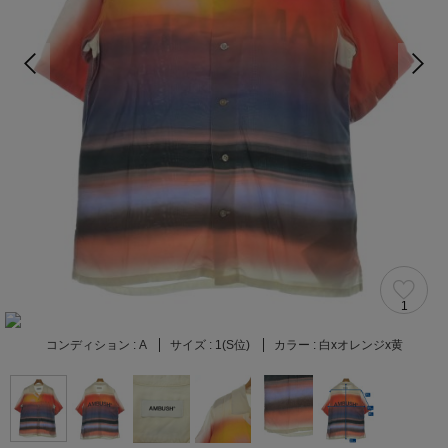
1
コンディション :
A
サイズ :
1(S位)
カラー :
白xオレンジx黄