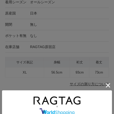
着用シーズン
オールシーズン
原産国
日本
開閉
無し
ポケット有無
なし
在庫店舗
RAGTAG原宿店
サイズ表記
身幅
裄丈
着丈
XL
56.5cm
93cm
73cm
サイズの測り方について
生地の厚さ
薄手
普通
厚手