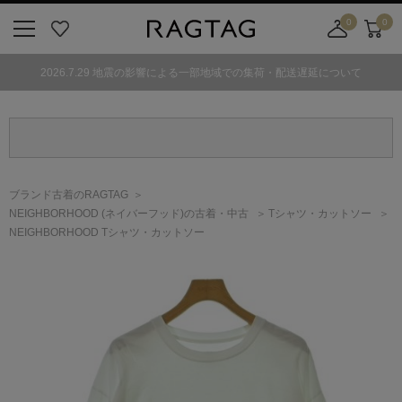
0
0
ニ
お
店
カ
ュ
気
舗
ー
2026.7.29 地震の影響による一部地域での集荷・配送遅延について
ー
に
取
ト
ボ
入
り
タ
り
寄
ン
せ
カ
ー
ブランド古着のRAGTAG
ト
NEIGHBORHOOD
(ネイバーフッド)
の古着・中古
Tシャツ・カットソー
NEIGHBORHOOD Tシャツ・カットソー