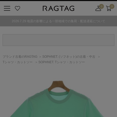
0
0
ニ
お
店
カ
ュ
気
舗
ー
2026.7.29 地震の影響による一部地域での集荷・配送遅延について
ー
に
取
ト
ボ
入
り
タ
り
寄
ン
せ
カ
ー
ブランド古着のRAGTAG
SOPHNET.
(ソフネット)
の古着・中古
ト
Tシャツ・カットソー
SOPHNET. Tシャツ・カットソー