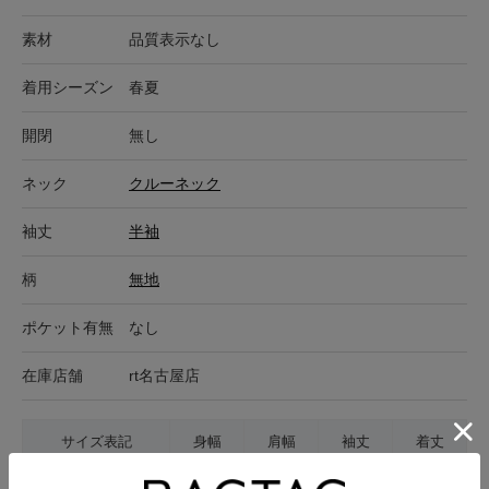
素材
品質表示なし
着用シーズン
春夏
開閉
無し
ネック
クルーネック
袖丈
半袖
柄
無地
ポケット有無
なし
在庫店舗
rt名古屋店
サイズ表記
身幅
肩幅
袖丈
着丈
S
46cm
43cm
20cm
64cm