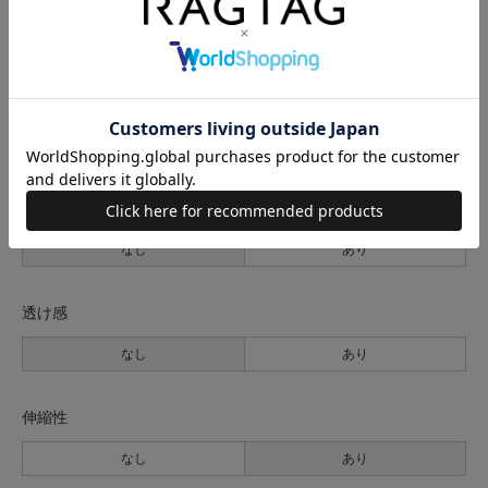
サイズの測り方について
生地の厚さ
薄手
普通
厚手
裏地
なし
あり
透け感
なし
あり
伸縮性
なし
あり