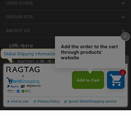
USER GUIDE
GROUP SITE
ABOUT US
お問い合わせ
RAGTAG お買い取りサイト
RAGTAG 公式アプリ
RAGTAG MEMBER'S CARD
RAGTAG MAGAZINE
RAGTAG Global