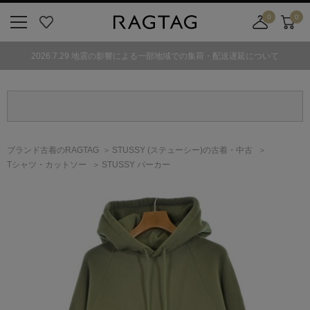
0
0
ニ
お
店
カ
ュ
気
舗
ー
2026.7.29 地震の影響による一部地域での集荷・配送遅延について
ー
に
取
ト
ボ
入
り
タ
り
寄
ン
せ
カ
ー
ブランド古着のRAGTAG
STUSSY
(ステューシー)
の古着・中古
ト
Tシャツ・カットソー
STUSSY パーカー