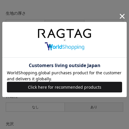
生地の厚さ
薄手
普通
厚手
裏地
なし
あり
透け感
なし
あり
伸縮性
なし
あり
光沢