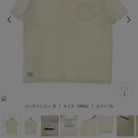
1
コンディション :
B
サイズ :
2(M位)
カラー :
白