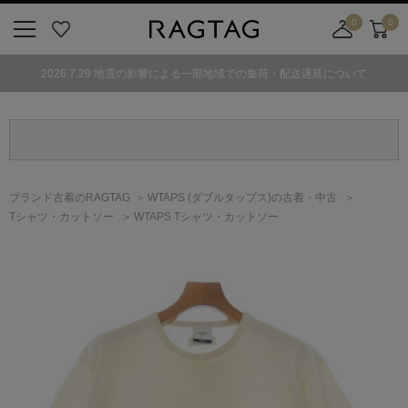
0
0
ニ
お
店
カ
ュ
気
舗
ー
2026.7.29 地震の影響による一部地域での集荷・配送遅延について
ー
に
取
ト
ボ
入
り
タ
り
寄
ン
せ
カ
ー
ブランド古着のRAGTAG
WTAPS
(ダブルタップス)
の古着・中古
ト
Tシャツ・カットソー
WTAPS Tシャツ・カットソー