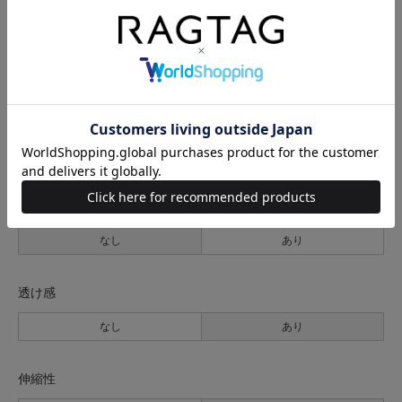
2(M位)
52cm
48cm
20cm
63cm
サイズの測り方について
生地の厚さ
薄手
普通
厚手
裏地
なし
あり
透け感
なし
あり
伸縮性