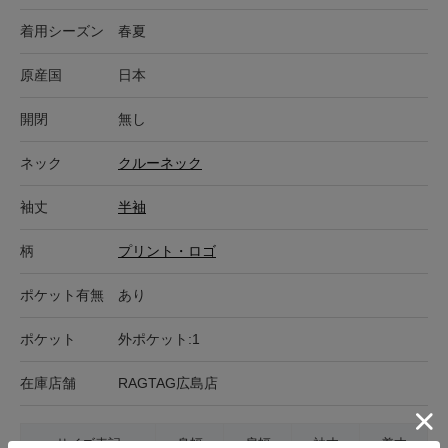
着用シーズン
春夏
原産国
日本
開閉
無し
ネック
クルーネック
袖丈
半袖
柄
プリント・ロゴ
ポケット有無
あり
ポケット
外ポケット:1
在庫店舗
RAGTAG広島店
サイズ表記
身幅
肩幅
袖丈
着丈