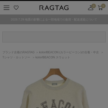
0
0
ニ
お
店
カ
ュ
気
舗
ー
2026.7.29 地震の影響による一部地域での集荷・配送遅延について
ー
に
取
ト
ボ
入
り
タ
り
寄
ン
せ
カ
ー
ブランド古着のRAGTAG
kolor/BEACON
(カラービーコン)
の古着・中古
ト
Tシャツ・カットソー
kolor/BEACON スウェット