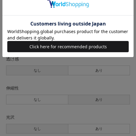
生地の厚さ
薄手
普通
厚手
裏地
なし
あり
透け感
なし
あり
伸縮性
なし
あり
光沢
なし
あり