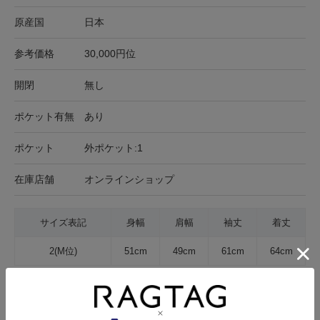
原産国
日本
参考価格
30,000円位
開閉
無し
ポケット有無
あり
ポケット
外ポケット:1
在庫店舗
オンラインショップ
サイズ表記
身幅
肩幅
袖丈
着丈
2(M位)
51cm
49cm
61cm
64cm
サイズの測り方について