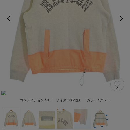
0
コンディション :
B
サイズ :
2(M位)
カラー :
グレー