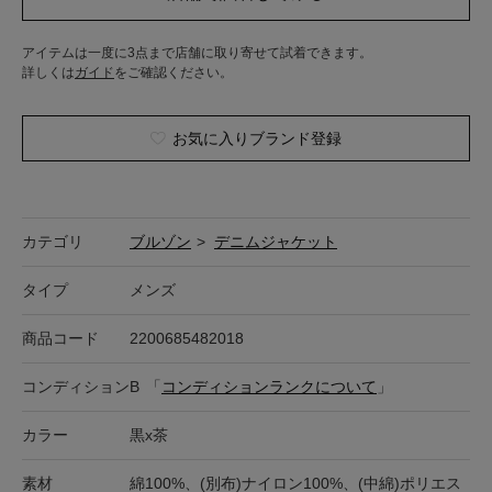
アイテムは一度に3点まで店舗に取り寄せて試着できます。
詳しくは
ガイド
をご確認ください。
お気に入りブランド登録
カテゴリ
ブルゾン
>
デニムジャケット
タイプ
メンズ
商品コード
2200685482018
コンディション
B
「
コンディションランクについて
」
カラー
黒x茶
素材
綿100%、(別布)ナイロン100%、(中綿)ポリエス