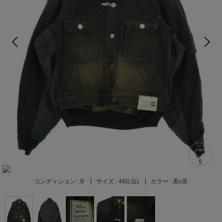
5
コンディション :
B
サイズ :
48(L位)
カラー :
黒x茶