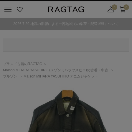
0
0
ニ
お
店
カ
ュ
気
舗
ー
2026.7.29 地震の影響による一部地域での集荷・配送遅延について
ー
に
取
ト
ボ
入
り
タ
り
寄
ン
せ
カ
ー
ブランド古着のRAGTAG
ト
Maison MIHARA YASUHIRO
(メゾンミハラヤスヒロ)
の古着・中古
ブルゾン
Maison MIHARA YASUHIRO デニムジャケット