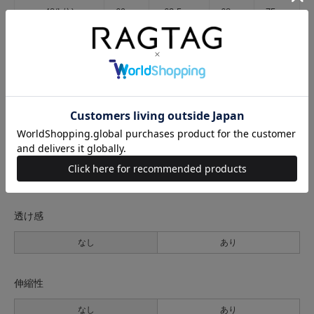
48(L位)
69cm
63.5cm
68cm
75cm
サイズの測り方について
生地の厚さ
薄手
普通
厚手
裏地
なし
あり
透け感
なし
あり
伸縮性
なし
あり