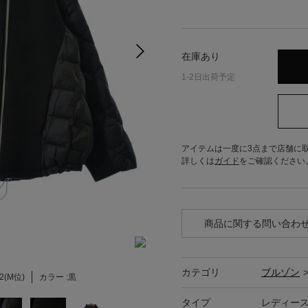
在庫あり
1-2日出荷予定
アイテムは一度に3点まで店舗に
詳しくは
ガイド
をご確認ください
商品に関する問い合わ
カテゴリ
ブルゾン
2(M位)
カラー :
黒
タイプ
レディー