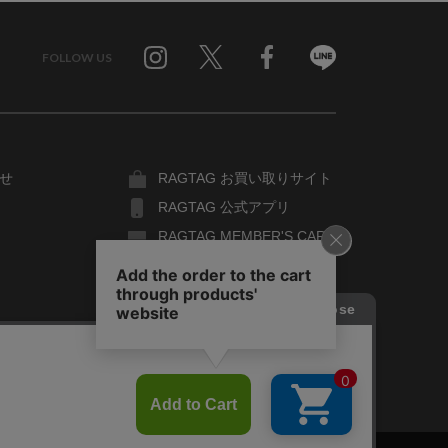
FOLLOW US
Twitter
Facebook
Line
せ
RAGTAG お買い取りサイト
RAGTAG 公式アプリ
RAGTAG MEMBER'S CARD
RAGTAG MAGAZINE
RAGTAG Global