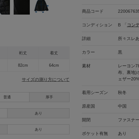
商品コード
22006763
コンディション
B
「
コン
詳細
所々スレ
カラー
黒
裄丈
着丈
82cm
64cm
素材
レーヨン7
布、裏地)
ェザー20
サイズの測り方について
着用シーズン
秋冬
普通
厚手
原産国
中国
あり
開閉
ファスナ
あり
ポケット有無
あり