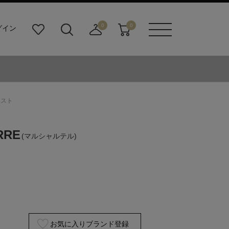
0
0
グイン
お
検
店
カ
メニュ
気
索
舗
ー
ーボタ
に
ビ
取
ト
ン
入
ル
り
り
ダ
寄
ー
せ
ベスト
ボ
カ
タ
ー
ン
ト
RRE
(マルシャルテル)
お気に入りブランド登録