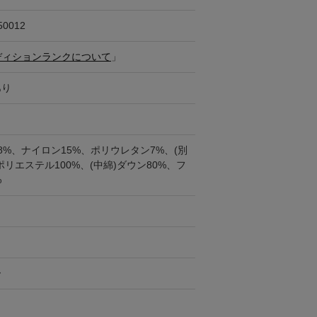
50012
ディションランクについて
」
あり
8%、ナイロン15%、ポリウレタン7%、(別
ポリエステル100%、(中綿)ダウン80%、フ
%
ー