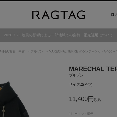
ロ
2026.7.29 地震の影響による一部地域での集荷・配送遅延について
テル)
の古着・中古
ブルゾン
MARECHAL TERRE ダウンジャケット/ダウン
MARECHAL TE
ブルゾン
サイズ:
2(M位)
11,400
円
税込
114
ポイント還元