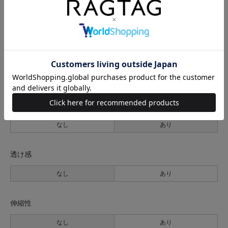
38(M位)
64cm
60cm
80cm
58cm
36.5cm
60cm
サイズの測り方について
生地の厚さ
薄手
普通
厚手
裏地
なし
あり
透け感
なし
あり
伸縮性
なし
あり