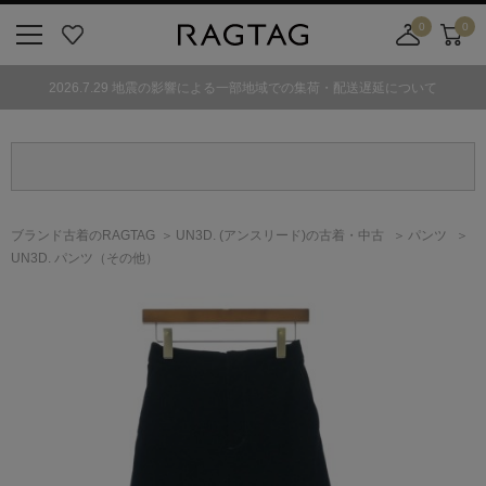
0
0
ニ
お
店
カ
ュ
気
舗
ー
2026.7.29 地震の影響による一部地域での集荷・配送遅延について
ー
に
取
ト
ボ
入
り
タ
り
寄
ン
せ
カ
ー
ブランド古着のRAGTAG
UN3D.
(アンスリード)
の古着・中古
パンツ
ト
UN3D. パンツ（その他）