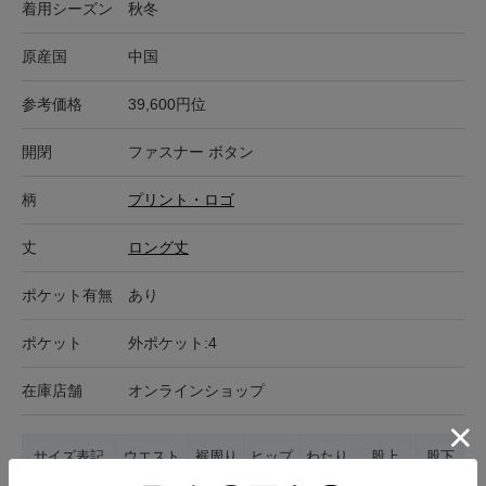
着用シーズン
秋冬
原産国
中国
参考価格
39,600円位
開閉
ファスナー ボタン
柄
プリント・ロゴ
丈
ロング丈
ポケット有無
あり
ポケット
外ポケット:4
在庫店舗
オンラインショップ
サイズ表記
ウエスト
裾周り
ヒップ
わたり
股上
股下