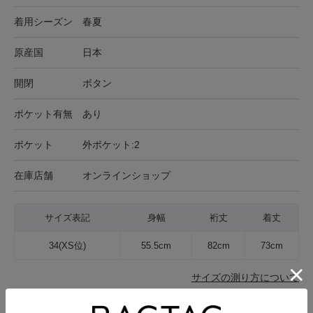
着用シーズン
春夏
原産国
日本
開閉
ボタン
ポケット有無
あり
ポケット
外ポケット:2
在庫店舗
オンラインショップ
サイズ表記
身幅
裄丈
着丈
34(XS位)
55.5cm
82cm
73cm
サイズの測り方について