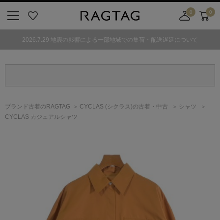
0
0
ニ
お
店
カ
ュ
気
舗
ー
2026.7.29 地震の影響による一部地域での集荷・配送遅延について
ー
に
取
ト
ボ
入
り
タ
り
寄
ン
せ
カ
ー
ブランド古着のRAGTAG
CYCLAS
(シクラス)
の古着・中古
シャツ
ト
CYCLAS カジュアルシャツ