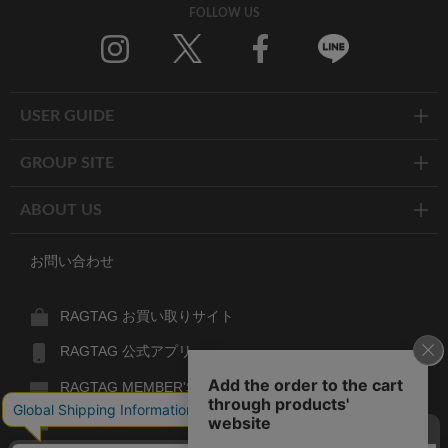
FOLLOW US
Twitter
Facebook
Line
USER GUIDE
GROUP SITE
ABOUT US
お問い合わせ
RAGTAG お買い取りサイト
RAGTAG 公式アプリ
RAGTAG MEMBER'S CARD
RAGTAG MAGAZINE