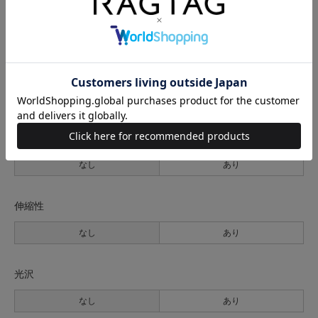
生地の厚さ
薄手
普通
厚手
裏地
なし
あり
透け感
なし
あり
伸縮性
なし
あり
光沢
なし
あり