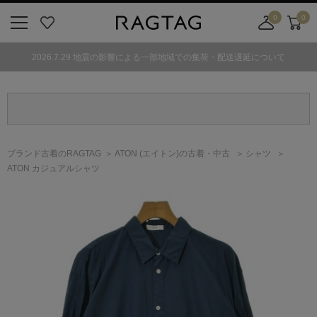
0
0
ニ
お
店
カ
ュ
気
舗
ー
2026.7.29 地震の影響による一部地域での集荷・配送遅延について
ー
に
取
ト
ボ
入
り
タ
り
寄
ン
せ
カ
ー
ブランド古着のRAGTAG
ATON
(エイトン)
の古着・中古
シャツ
ト
ATON カジュアルシャツ