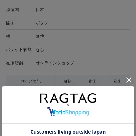
原産国
日本
開閉
ボタン
柄
無地
ポケット有無
なし
在庫店舗
オンラインショップ
サイズ表記
身幅
裄丈
着丈
04(XL位)
53cm
87cm
83cm
サイズの測り方について
生地の厚さ
薄手
普通
厚手