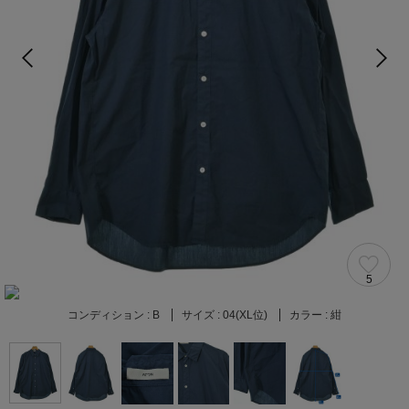
5
コンディション :
B
サイズ :
04(XL位)
カラー :
紺