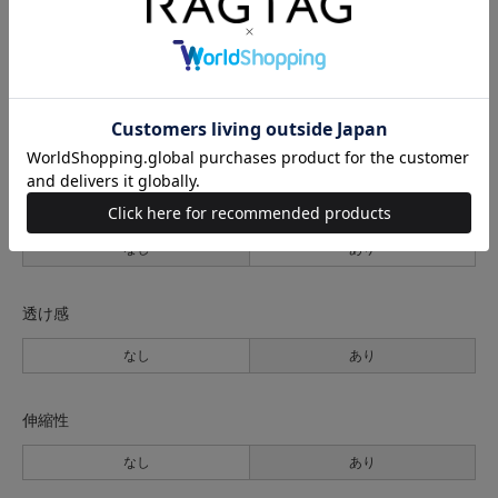
サイズの測り方について
生地の厚さ
薄手
普通
厚手
裏地
なし
あり
透け感
なし
あり
伸縮性
なし
あり