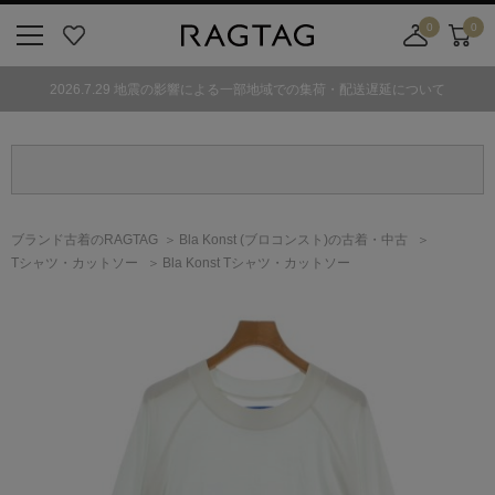
0
0
ニ
お
店
カ
ュ
気
舗
ー
2026.7.29 地震の影響による一部地域での集荷・配送遅延について
ー
に
取
ト
ボ
入
り
タ
り
寄
ン
せ
カ
ー
ブランド古着のRAGTAG
Bla Konst
(ブロコンスト)
の古着・中古
ト
Tシャツ・カットソー
Bla Konst Tシャツ・カットソー