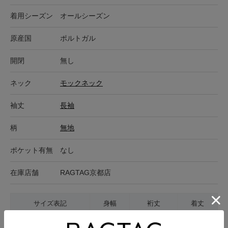
着用シーズン
オールシーズン
原産国
ポルトガル
開閉
無し
ネック
モックネック
袖丈
長袖
柄
無地
ポケット有無
なし
在庫店舗
RAGTAG京都店
サイズ表記
身幅
裄丈
着丈
S
58cm
103cm
76cm