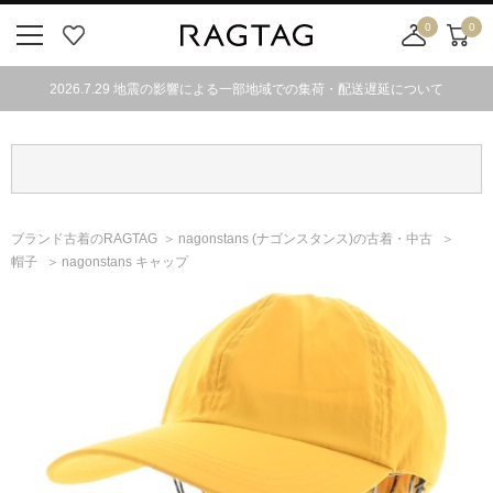
0
0
ニ
お
店
カ
ュ
気
舗
ー
2026.7.29 地震の影響による一部地域での集荷・配送遅延について
ー
に
取
ト
ボ
入
り
タ
り
寄
ン
せ
カ
ー
ブランド古着のRAGTAG
nagonstans
(ナゴンスタンス)
の古着・中古
ト
帽子
nagonstans キャップ