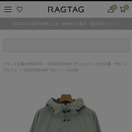
0
0
ニ
お
店
カ
ュ
気
舗
ー
2026.7.29 地震の影響による一部地域での集荷・配送遅延について
ー
に
取
ト
ボ
入
り
タ
り
寄
ン
せ
カ
ー
ブランド古着のRAGTAG
DESCENDANT
(ディセンダント)
の古着・中古
ト
ブルゾン
DESCENDANT ブルゾン（その他）