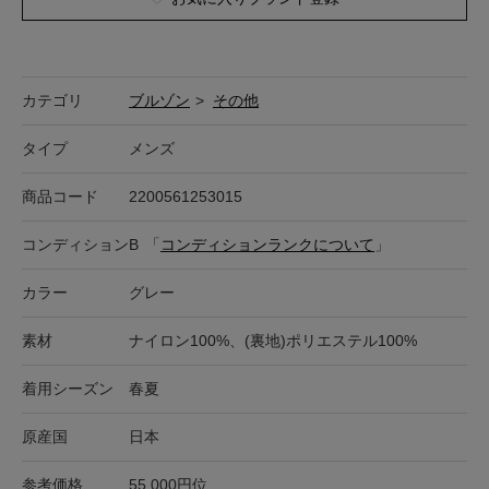
カテゴリ
ブルゾン
>
その他
タイプ
メンズ
商品コード
2200561253015
コンディション
B
「
コンディションランクについて
」
カラー
グレー
素材
ナイロン100%、(裏地)ポリエステル100%
着用シーズン
春夏
原産国
日本
参考価格
55,000円位