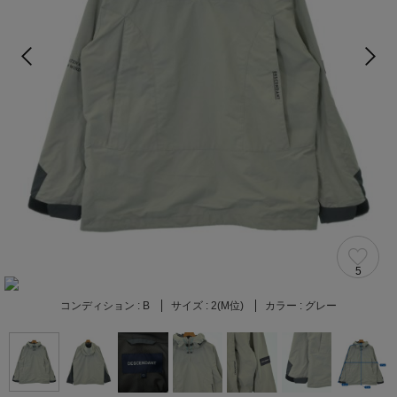
5
コンディション :
B
サイズ :
2(M位)
カラー :
グレー