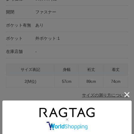
開閉
ファスナー
ポケット有無
あり
ポケット
外ポケット:1
在庫店舗
-
サイズ表記
身幅
裄丈
着丈
2(M位)
57cm
89cm
74cm
サイズの測り方について
生地の厚さ
薄手
普通
厚手