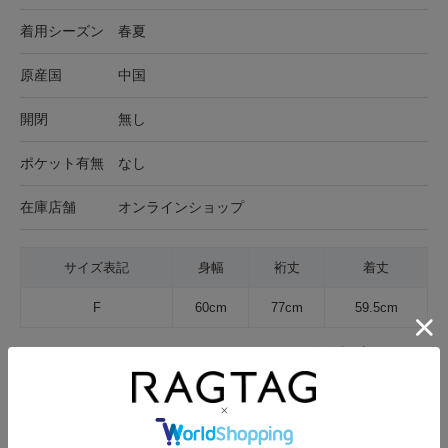
着用シーズン
春夏
原産国
中国
開閉
無し
ポケット有無
なし
在庫店舗
オンラインショップ
サイズ表記
身幅
裄丈
着丈
F
60cm
77cm
59.5cm
サイズの測り方について
生地の厚さ
薄手
普通
厚手