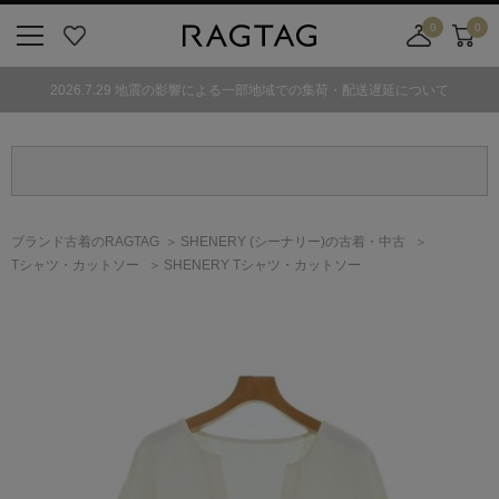
0
0
ニ
お
店
カ
ュ
気
舗
ー
2026.7.29 地震の影響による一部地域での集荷・配送遅延について
ー
に
取
ト
ボ
入
り
タ
り
寄
ン
せ
カ
ー
ブランド古着のRAGTAG
SHENERY
(シーナリー)
の古着・中古
ト
Tシャツ・カットソー
SHENERY Tシャツ・カットソー