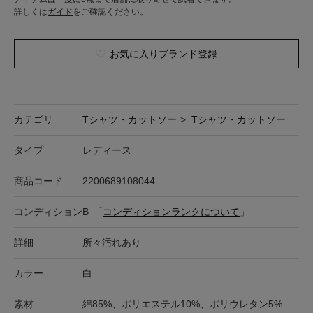
詳しくは
ガイド
をご確認ください。
お気に入りブランド登録
カテゴリ
Tシャツ・カットソー
>
Tシャツ・カットソー
タイプ
レディース
商品コード
2200689108044
コンディション
B
「
コンディションランクについて
」
詳細
所々汚れあり
カラー
白
素材
綿85%、ポリエステル10%、ポリウレタン5%