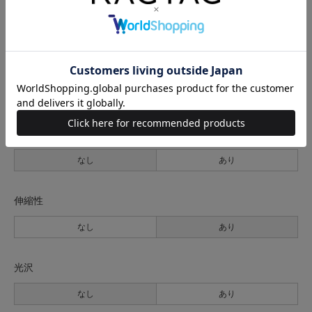
薄手
普通
厚手
裏地
なし
あり
透け感
なし
あり
伸縮性
なし
あり
光沢
なし
あり