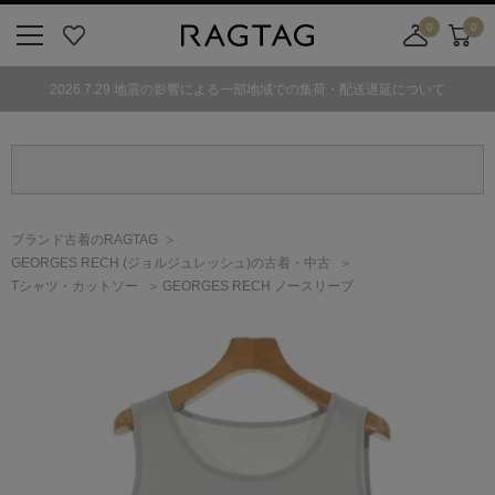
0
0
ニ
お
店
カ
ュ
気
舗
ー
2026.7.29 地震の影響による一部地域での集荷・配送遅延について
ー
に
取
ト
ボ
入
り
タ
り
寄
ン
せ
カ
ー
ブランド古着のRAGTAG
ト
GEORGES RECH
(ジョルジュレッシュ)
の古着・中古
Tシャツ・カットソー
GEORGES RECH ノースリーブ