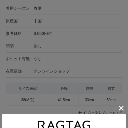
着用シーズン
春夏
原産国
中国
参考価格
8,000円位
開閉
無し
ポケット有無
なし
在庫店舗
オンラインショップ
サイズ表記
身幅
肩幅
着丈
38(M位)
41.5cm
33cm
59cm
サイズの測り方について
生地の厚さ