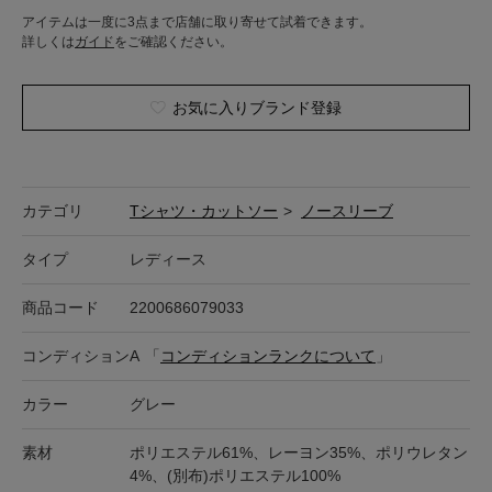
アイテムは一度に3点まで店舗に取り寄せて試着できます。
詳しくは
ガイド
をご確認ください。
お気に入りブランド登録
カテゴリ
Tシャツ・カットソー
>
ノースリーブ
タイプ
レディース
商品コード
2200686079033
コンディション
A
「
コンディションランクについて
」
カラー
グレー
素材
ポリエステル61%、レーヨン35%、ポリウレタン
4%、(別布)ポリエステル100%