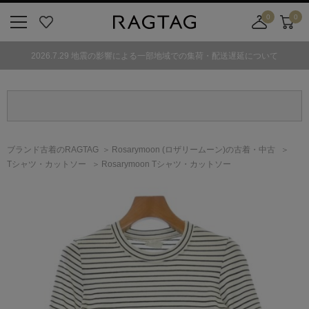
0
0
ニ
お
店
カ
ュ
気
舗
ー
2026.7.29 地震の影響による一部地域での集荷・配送遅延について
ー
に
取
ト
ボ
入
り
タ
り
寄
ン
せ
カ
ー
ブランド古着のRAGTAG
Rosarymoon
(ロザリームーン)
の古着・中古
ト
Tシャツ・カットソー
Rosarymoon Tシャツ・カットソー