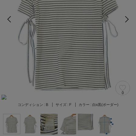
0
コンディション :
B
サイズ :
F
カラー :
白x黒(ボーダー)