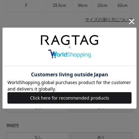
F
33.5cm
34cm
22cm
62cm
サイズの測り方について
生地の厚さ
薄手
普通
厚手
裏地
なし
あり
透け感
なし
あり
伸縮性
なし
あり