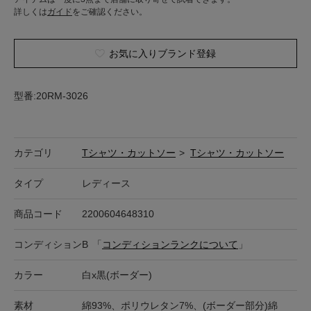
詳しくは
ガイド
をご確認ください。
お気に入りブランド登録
型番:20RM-3026
カテゴリ
Tシャツ・カットソー
>
Tシャツ・カットソー
タイプ
レディース
商品コード
2200604648310
コンディション
B
「
コンディションランクについて
」
カラー
白x黒(ボーダー)
素材
綿93%、ポリウレタン7%、(ボーダー部分)綿