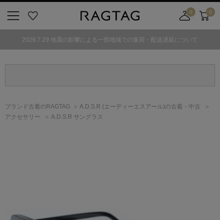
0
0
ニ
お
店
カ
ュ
気
舗
ー
2026.7.29 地震の影響による一部地域での集荷・配送遅延について
ー
に
取
ト
ボ
入
り
タ
り
寄
ン
せ
カ
ー
ブランド古着のRAGTAG
A.D.S.R
(エーディーエスアール)
の古着・中古
ト
アクセサリー
A.D.S.R サングラス