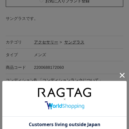
お気に入りブランド登録
サングラスです。
カテゴリ
アクセサリー
>
サングラス
タイプ
メンズ
商品コード
2200688172060
コンディション
B
「
コンディションランクについて
」
カラー
フレーム:黒、レンズ:黒
着用シーズン
オールシーズン
参考価格
20,900円位