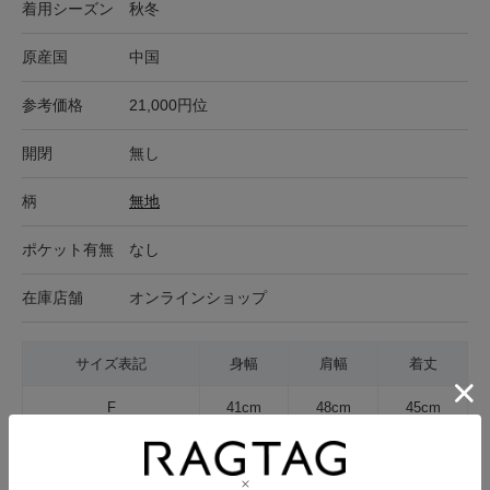
着用シーズン
秋冬
原産国
中国
参考価格
21,000円位
開閉
無し
柄
無地
ポケット有無
なし
在庫店舗
オンラインショップ
サイズ表記
身幅
肩幅
着丈
F
41cm
48cm
45cm
サイズの測り方について