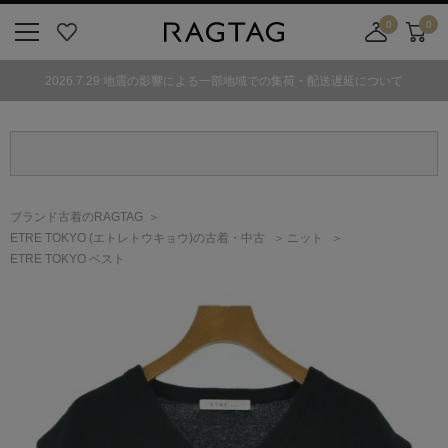
0
0
ニ
お
店
カ
ュ
気
舗
ー
2026.7.29 地震の影響による一部地域での集荷・配送遅延について
ー
に
取
ト
ボ
入
り
タ
り
寄
ン
せ
カ
ー
ブランド古着のRAGTAG
ト
ETRE TOKYO
(エトレトウキョウ)
の古着・中古
ニット
ETRE TOKYO ベスト