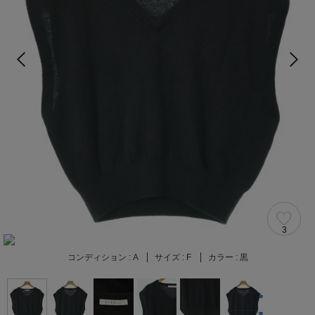
3
コンディション :
A
サイズ :
F
カラー :
黒