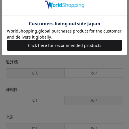
生地の厚さ
薄手
普通
厚手
裏地
なし
あり
透け感
なし
あり
伸縮性
なし
あり
光沢
なし
あり