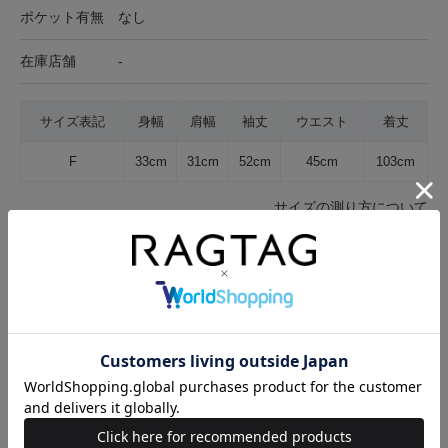
ポケット有無
なし
在庫店舗
-
サイズ表記
身幅
肩幅
袖丈
ウエスト
着丈
F
33cm
31cm
52cm
45cm
103cm
サイズの測り方について
生地の厚さ
薄手
普通
厚手
裏地
なし
あり