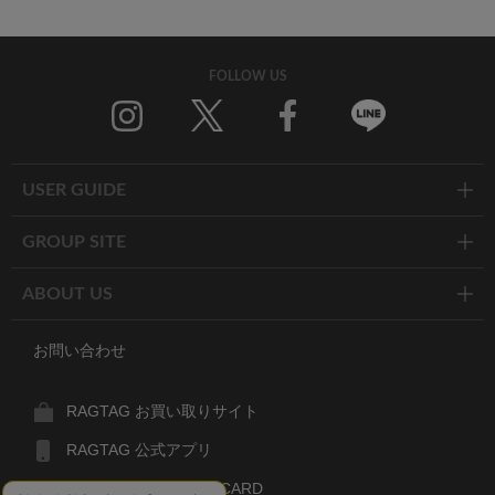
FOLLOW US
Twitter
Facebook
Line
USER GUIDE
GROUP SITE
ABOUT US
お問い合わせ
RAGTAG お買い取りサイト
RAGTAG 公式アプリ
RAGTAG MEMBER'S CARD