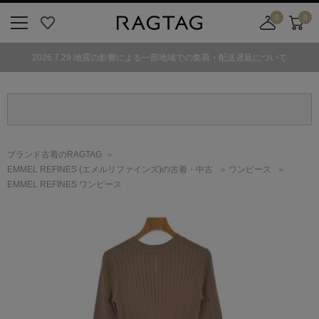
0
0
ニ
お
店
カ
ュ
気
舗
ー
2026.7.29 地震の影響による一部地域での集荷・配送遅延について
ー
に
取
ト
ボ
入
り
タ
り
寄
ン
せ
カ
ー
ブランド古着のRAGTAG
ト
EMMEL REFINES
(エメルリファインズ)
の古着・中古
ワンピース
EMMEL REFINES ワンピース