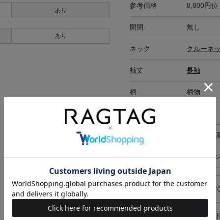
参考価格
8,800円位
あり
開閉
無し
あり
ネック
クルーネ
袖丈
長袖
柄
柄物
ポケット有無
なし
発売時期
2025年春
在庫店舗
オンライ
キャンセル・返品につい
お買い物時のご利用ガイ