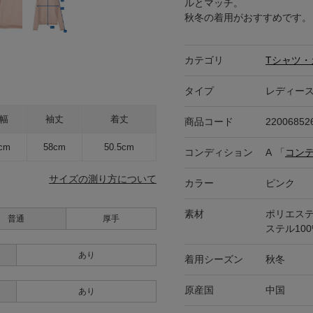
ルとマッチ。
秋冬の着用がおすすめです。
カテゴリ
Tシャツ・
タイプ
レディー
幅
袖丈
着丈
商品コード
22006852
cm
58cm
50.5cm
コンディション
A
「
コン
サイズの測り方について
カラー
ピンク
素材
ポリエステ
普通
厚手
ステル100
あり
着用シーズン
秋冬
原産国
中国
あり