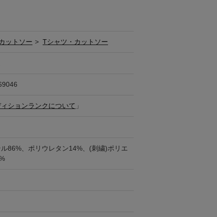
カットソー
>
Tシャツ・カットソー
ス
69046
ディションランクについて
」
ル86%、ポリウレタン14%、(刺繍)ポリエ
%