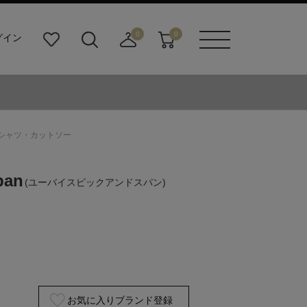
0
0
グイン
お
検
店
カ
メニュ
気
索
舗
ー
ーボタ
に
ビ
取
ト
ン
入
ル
り
り
ダ
寄
ー
せ
pan Tシャツ・カットソー
ボ
カ
タ
ー
ン
ト
pan
(ユーバイスピックアンドスパン)
お気に入りブランド登録