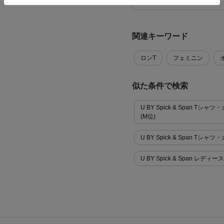
関連キーワード
ロンT
フェミニン
似た条件で検索
U BY Spick & Span 
(M位)
U BY Spick & Span 
U BY Spick & Span レディース