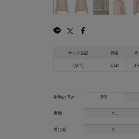
サイズ表記
身幅
肩
-(M位)
37cm
37
生地の厚さ
薄手
裏地
なし
透け感
なし