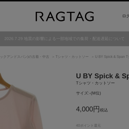
ロ
2026.7.29 地震の影響による一部地域での集荷・配送遅延について
ックアンドスパン)
の古着・中古
Tシャツ・カットソー
U BY Spick & S
U BY Spick & S
Tシャツ・カットソー
サイズ:
-(M位)
4,000
円
税込
40
ポイント還元