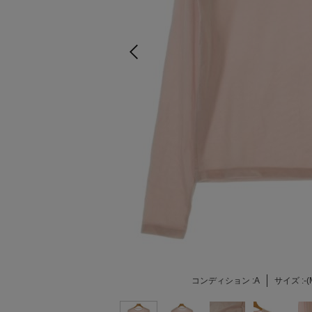
コンディション :
A
サイズ :
-