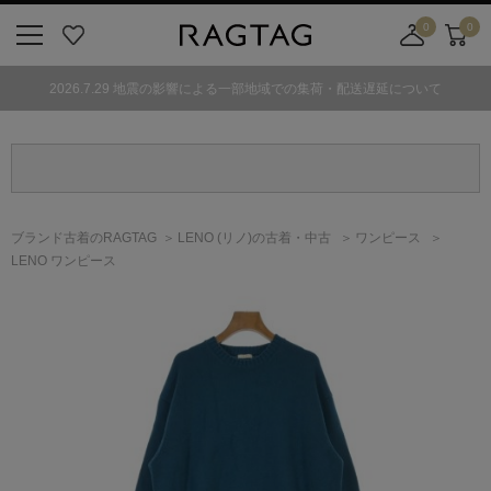
0
0
ニ
お
店
カ
ュ
気
舗
ー
2026.7.29 地震の影響による一部地域での集荷・配送遅延について
ー
に
取
ト
ボ
入
り
タ
り
寄
ン
せ
カ
ー
ブランド古着のRAGTAG
LENO
(リノ)
の古着・中古
ワンピース
ト
LENO ワンピース