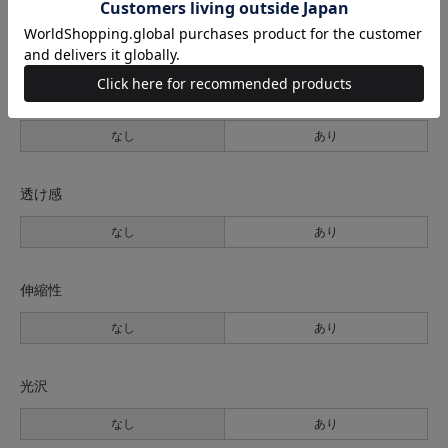
生地の厚さ
薄手
普通
厚手
裏地
なし
あり
透け感
なし
あり
伸縮性
なし
あり
光沢
なし
あり