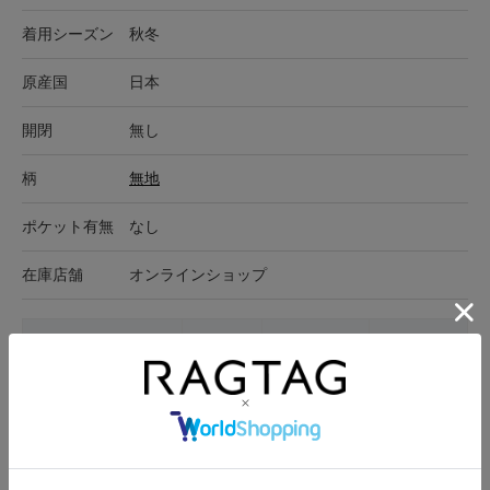
着用シーズン
秋冬
原産国
日本
開閉
無し
柄
無地
ポケット有無
なし
在庫店舗
オンラインショップ
サイズ表記
身幅
裄丈
着丈
1(S位)
59cm
82.5cm
121cm
サイズの測り方について