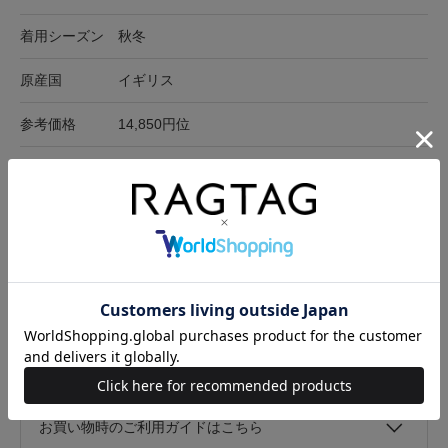
着用シーズン
秋冬
原産国
イギリス
参考価格
14,850円位
在庫店舗
オンラインショップ
サイズ表記
全長
幅
-
136cm
20cm
サイズの測り方について
キャンセル・返品について
お買い物時のご利用ガイドはこちら