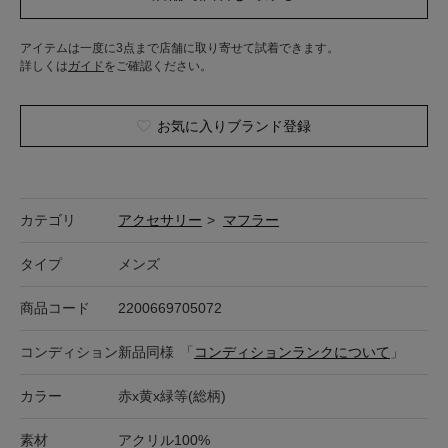
アイテムは一度に3点まで店舗に取り寄せて試着できます。
詳しくは
ガイド
をご確認ください。
お気に入りブランド登録
カテゴリ
アクセサリー
>
マフラー
タイプ
メンズ
商品コード
2200669705072
コンディション
新品同様
「
コンディションランクについて
」
カラー
赤x黄x緑等(総柄)
素材
アクリル100%