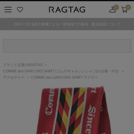
0
0
ニ
お
店
カ
ュ
気
舗
ー
2026.7.29 地震の影響による一部地域での集荷・配送遅延について
ー
に
取
ト
ボ
入
り
タ
り
寄
ン
せ
カ
ー
ブランド古着のRAGTAG
ト
COMME des GARCONS SHIRT
(コムデギャルソンシャツ)
の古着・中古
アクセサリー
COMME des GARCONS SHIRT マフラー