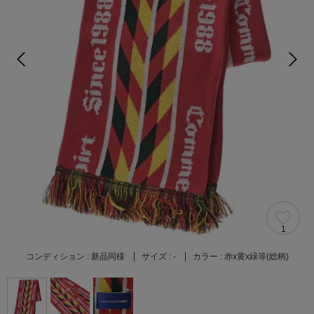
1
コンディション :
新品同様
サイズ :
-
カラー :
赤x黄x緑等(総柄)