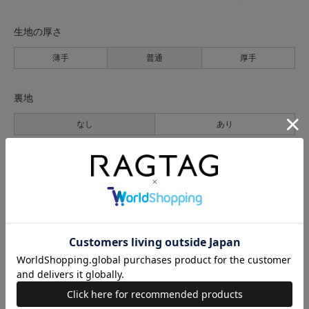
生地の厚さ
薄手
普通
厚手
裏地
なし
あり
透け感
なし
あり
伸縮性
なし
あり
光沢