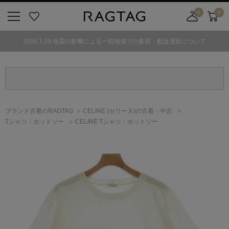
0
0
ニ
お
店
カ
ュ
気
舗
ー
2026.7.29 地震の影響による一部地域での集荷・配送遅延について
ー
に
取
ト
ボ
入
り
タ
り
寄
ン
せ
カ
ー
ブランド古着のRAGTAG
CELINE
(セリーヌ)
の古着・中古
ト
Tシャツ・カットソー
CELINE Tシャツ・カットソー