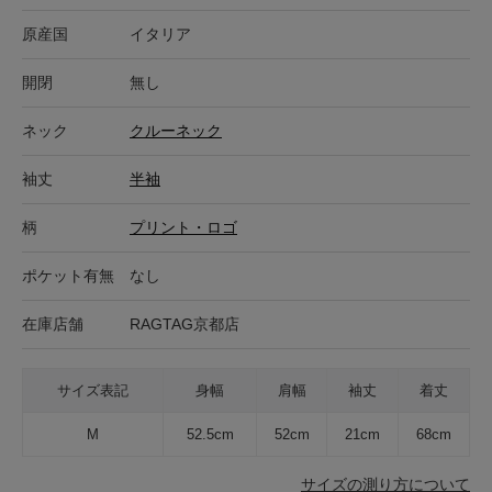
原産国
イタリア
開閉
無し
ネック
クルーネック
袖丈
半袖
柄
プリント・ロゴ
ポケット有無
なし
在庫店舗
RAGTAG京都店
サイズ表記
身幅
肩幅
袖丈
着丈
M
52.5cm
52cm
21cm
68cm
サイズの測り方について