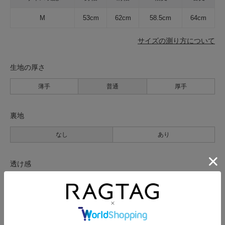
M
53cm
62cm
58.5cm
64cm
サイズの測り方について
生地の厚さ
薄手
普通
厚手
裏地
なし
あり
透け感
なし
あり
伸縮性