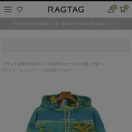
0
0
ニ
お
店
カ
ュ
気
舗
ー
2026.7.29 地震の影響による一部地域での集荷・配送遅延について
ー
に
取
ト
ボ
入
り
タ
り
寄
ン
せ
カ
ー
ブランド古着のRAGTAG
CELINE
(セリーヌ)
の古着・中古
ト
Tシャツ・カットソー
CELINE パーカー