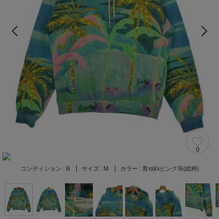
0
コンディション :
B
サイズ :
M
カラー :
青x緑xピンク等(総柄)