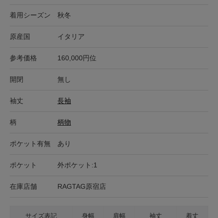
着用シーズン
秋冬
原産国
イタリア
参考価格
160,000円位
開閉
無し
袖丈
長袖
柄
柄物
ポケット有無
あり
ポケット
外ポケット:1
在庫店舗
RAGTAG原宿店
サイズ表記
身幅
肩幅
袖丈
着丈