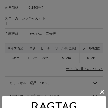
参考価格
8,250円位
スニーカーカッ
ハイカット
ト
在庫店舗
RAGTAG吉祥寺店
サイズ表記
高さ
ヒール
ソール裏(全長)
ソール裏(幅)
23cm
11.5cm
3cm
25.5cm
8.5cm
サイズの測り方について
キャンセル・返品について
お買い物時のご利用ガイドはこちら