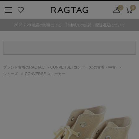
0
0
ニ
お
店
カ
ュ
気
舗
ー
2026.7.29 地震の影響による一部地域での集荷・配送遅延について
ー
に
取
ト
ボ
入
り
タ
り
寄
ン
せ
カ
ー
ブランド古着のRAGTAG
CONVERSE
(コンバース)
の古着・中古
ト
シューズ
CONVERSE スニーカー