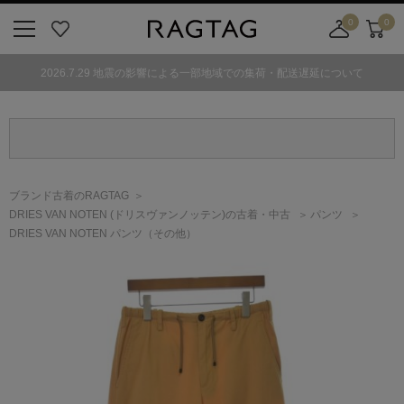
0
0
ニ
お
店
カ
ュ
気
舗
ー
2026.7.29 地震の影響による一部地域での集荷・配送遅延について
ー
に
取
ト
ボ
入
り
タ
り
寄
ン
せ
カ
ー
ブランド古着のRAGTAG
ト
DRIES VAN NOTEN
(ドリスヴァンノッテン)
の古着・中古
パンツ
DRIES VAN NOTEN パンツ（その他）