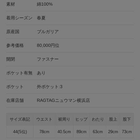
素材
綿100%
着用シーズン
春夏
原産国
ブルガリア
参考価格
80,000円位
開閉
ファスナー
ポケット有無
あり
ポケット
外ポケット:3
在庫店舗
RAGTAGニュウマン横浜店
サイズ表記
ウエスト
裾周り
ヒップ
わたり
股上
股下
44(S位)
78cm
40.5cm
89cm
63cm
29cm
73cm