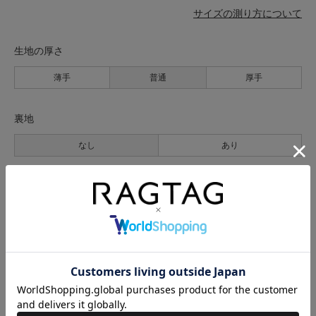
サイズの測り方について
生地の厚さ
薄手
普通
厚手
裏地
なし
あり
透け感
なし
あり
伸縮性
なし
あり