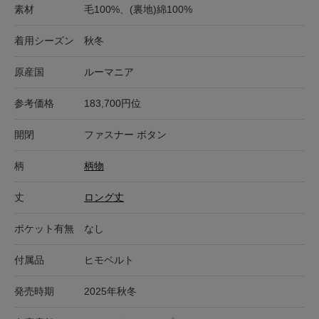
素材
毛100%、(裏地)綿100%
着用シーズン
秋冬
原産国
ルーマニア
参考価格
183,700円位
開閉
ファスナー ボタン
柄
柄物
丈
ロング丈
ポケット有無
なし
付属品
ヒモベルト
発売時期
2025年秋冬