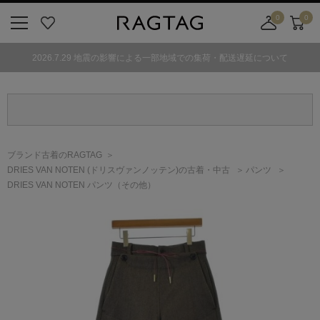
0
0
ニ
お
店
カ
ュ
気
舗
ー
2026.7.29 地震の影響による一部地域での集荷・配送遅延について
ー
に
取
ト
ボ
入
り
タ
り
寄
ン
せ
カ
ー
ブランド古着のRAGTAG
ト
DRIES VAN NOTEN
(ドリスヴァンノッテン)
の古着・中古
パンツ
DRIES VAN NOTEN パンツ（その他）