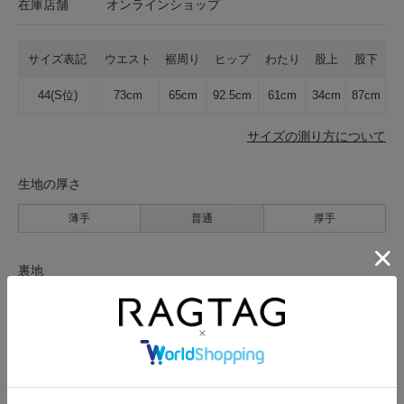
在庫店舗
オンラインショップ
サイズ表記
ウエスト
裾周り
ヒップ
わたり
股上
股下
44(S位)
73cm
65cm
92.5cm
61cm
34cm
87cm
サイズの測り方について
生地の厚さ
薄手
普通
厚手
裏地
なし
あり
透け感
なし
あり