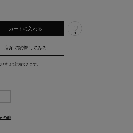
3
取り寄せて試着できます。
。
せ
その他