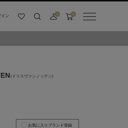
0
0
グイン
お
検
店
カ
メニュ
気
索
舗
ー
ーボタ
に
ビ
取
ト
ン
入
ル
り
り
ダ
寄
ー
せ
ボ
カ
タ
ー
ン
ト
TEN
(ドリスヴァンノッテン)
お気に入りブランド登録