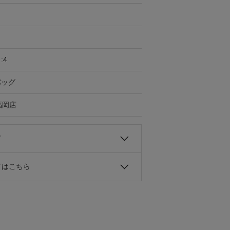
:4
バッグ
福岡店
て
ドはこちら