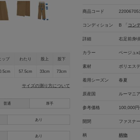
商品コード
22006705
コンディション
B
「
コン
詳細
右足前身
カラー
ベージュx
ヒップ
わたり
股上
股下
素材
ポリエステ
0.5cm
57.5cm
33cm
73cm
着用シーズン
春夏
サイズの測り方について
原産国
ルーマニ
普通
厚手
参考価格
100,000
あり
開閉
ファスナ
柄
柄物
あり