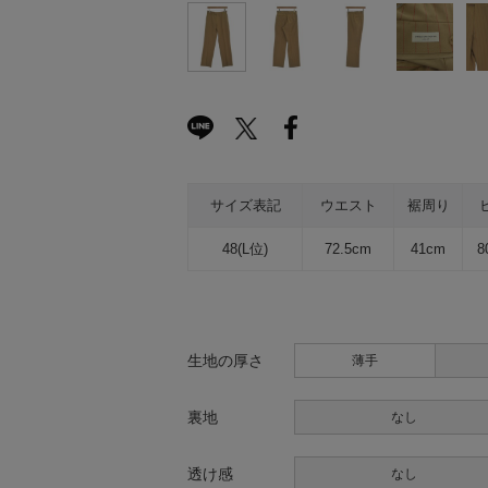
サイズ表記
ウエスト
裾周り
48(L位)
72.5cm
41cm
8
生地の厚さ
薄手
裏地
なし
透け感
なし