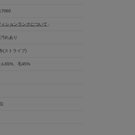
17060
ディションランクについて
」
頃汚れあり
赤(ストライプ)
ル55%、毛45%
ア
円位
ー