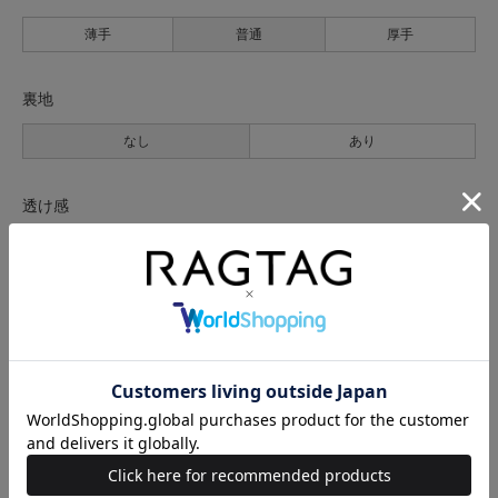
薄手
普通
厚手
裏地
なし
あり
透け感
なし
あり
伸縮性
なし
あり
光沢
なし
あり