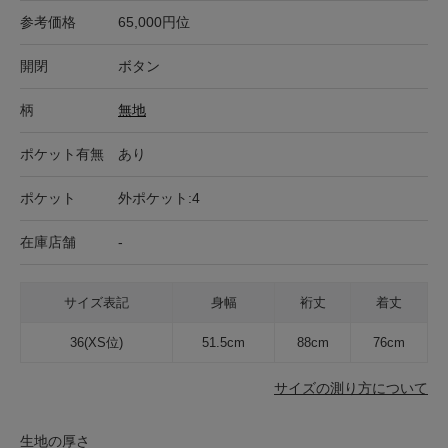
参考価格
65,000円位
開閉
ボタン
柄
無地
ポケット有無
あり
ポケット
外ポケット:4
在庫店舗
-
サイズ表記
身幅
裄丈
着丈
36(XS位)
51.5cm
88cm
76cm
サイズの測り方について
生地の厚さ