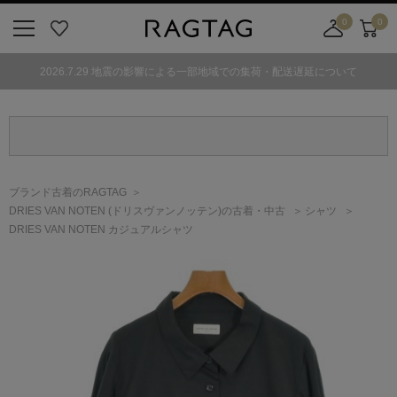
0
0
ニ
お
店
カ
ュ
気
舗
ー
2026.7.29 地震の影響による一部地域での集荷・配送遅延について
ー
に
取
ト
ボ
入
り
タ
り
寄
ン
せ
カ
ー
ブランド古着のRAGTAG
ト
DRIES VAN NOTEN
(ドリスヴァンノッテン)
の古着・中古
シャツ
DRIES VAN NOTEN カジュアルシャツ