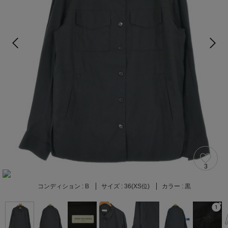
3
コンディション :
B
サイズ :
36(XS位)
カラー :
黒