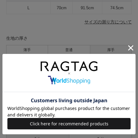
L
70cm
91.5cm
74.5cm
サイズの測り方について
生地の厚さ
薄手
普通
厚手
裏地
なし
あり
透け感
なし
あり
伸縮性