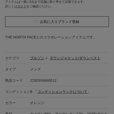
アイテムは一度に3点まで店舗に取り寄せて試着できます。
詳しくは
ガイド
をご確認ください。
お気に入りブランド登録
THE NORTH FACEとのコラボレーションアイテムです。
カテゴリ
ブルゾン
>
ダウンジャケット/ダウンベスト
タイプ
メンズ
商品コード
2200306668012
コンディション
B
「
コンディションランクについて
」
カラー
オレンジ
素材
ナイロン88%、ポリウレタン12%、(中綿)ポリエ