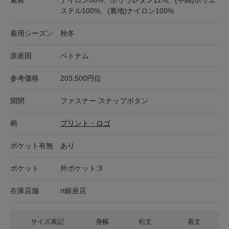
ステル100%、(裏地)ナイロン100%
着用シーズン
秋冬
原産国
ベトナム
参考価格
203,500円位
開閉
ファスナー スナップボタン
柄
プリント・ロゴ
ポケット有無
あり
ポケット
外ポケット:3
在庫店舗
rt銀座店
サイズ表記
身幅
裄丈
着丈