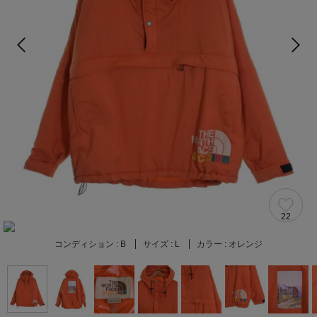
22
コンディション :
B
サイズ :
L
カラー :
オレンジ