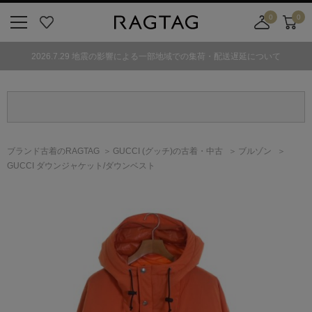
0
0
ニ
お
店
カ
ュ
気
舗
ー
2026.7.29 地震の影響による一部地域での集荷・配送遅延について
ー
に
取
ト
ボ
入
り
タ
り
寄
ン
せ
カ
ー
ブランド古着のRAGTAG
GUCCI
(グッチ)
の古着・中古
ブルゾン
ト
GUCCI ダウンジャケット/ダウンベスト