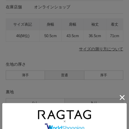
在庫店舗
オンラインショップ
サイズ表記
身幅
肩幅
袖丈
着丈
46(M位)
50.5cm
43.5cm
36.5cm
71cm
サイズの測り方について
生地の厚さ
薄手
普通
厚手
裏地
なし
あり
透け感