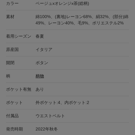
カラー
ベージュxオレンジx茶(総柄)
素材
綿100%、(裏地)レーヨン68%、絹32%、(部分)綿
49%、レーヨン40%、毛9%、ポリエステル2%
着用シーズン
春夏
原産国
イタリア
開閉
ボタン
柄
柄物
ポケット有無
あり
ポケット
外ポケット:4、内ポケット:2
付属品
ウエストベルト
発売時期
2022年秋冬