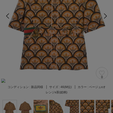
0
コンディション :
新品同様
サイズ :
46(M位)
カラー :
ベージュxオ
レンジx茶(総柄)