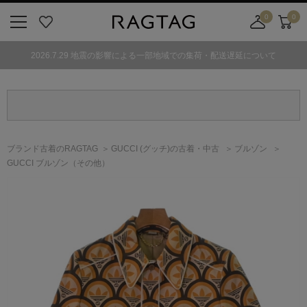
0
0
ニ
お
店
カ
ュ
気
舗
ー
2026.7.29 地震の影響による一部地域での集荷・配送遅延について
ー
に
取
ト
ボ
入
り
タ
り
寄
ン
せ
カ
ー
ブランド古着のRAGTAG
GUCCI
(グッチ)
の古着・中古
ブルゾン
ト
GUCCI ブルゾン（その他）