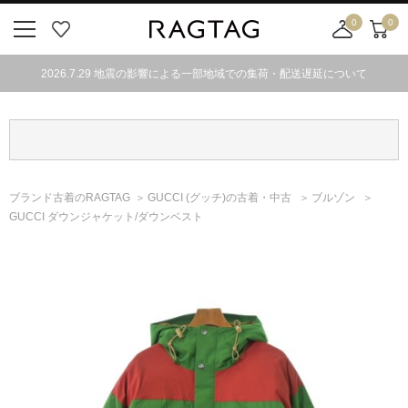
0
0
ニ
お
店
カ
ュ
気
舗
ー
2026.7.29 地震の影響による一部地域での集荷・配送遅延について
ー
に
取
ト
ボ
入
り
タ
り
寄
ン
せ
カ
ー
ブランド古着のRAGTAG
GUCCI
(グッチ)
の古着・中古
ブルゾン
ト
GUCCI ダウンジャケット/ダウンベスト