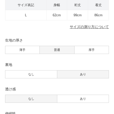
サイズ表記
身幅
裄丈
着丈
L
62cm
99cm
86cm
サイズの測り方について
生地の厚さ
薄手
普通
厚手
裏地
なし
あり
透け感
なし
あり
伸縮性