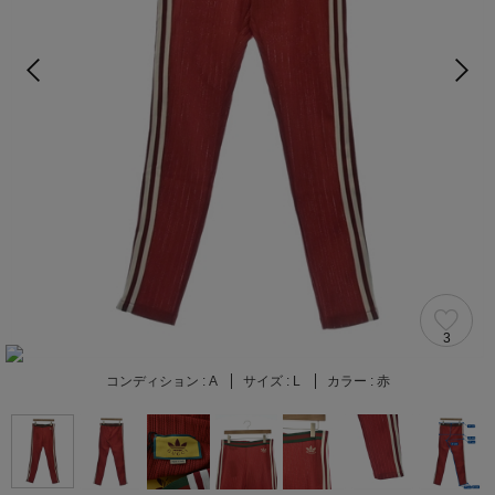
3
コンディション :
A
サイズ :
L
カラー :
赤