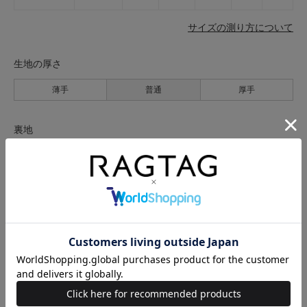
サイズの測り方について
生地の厚さ
薄手
普通
厚手
裏地
なし
あり
透け感
なし
あり
伸縮性
なし
あり