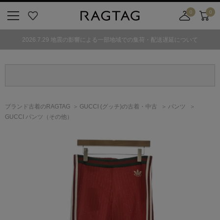
0
0
ニ
お
店
カ
ュ
気
舗
ー
2026.7.29 地震の影響による一部地域での集荷・配送遅延について
ー
に
取
ト
ボ
入
り
タ
り
寄
ン
せ
カ
ー
ブランド古着のRAGTAG
GUCCI
(グッチ)
の古着・中古
パンツ
ト
GUCCI パンツ（その他）