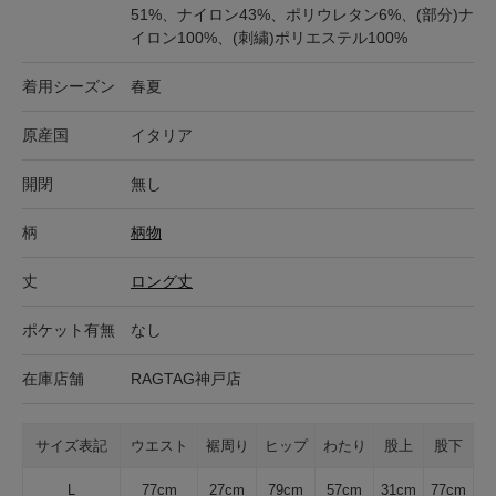
51%、ナイロン43%、ポリウレタン6%、(部分)ナ
イロン100%、(刺繍)ポリエステル100%
着用シーズン
春夏
原産国
イタリア
開閉
無し
柄
柄物
丈
ロング丈
ポケット有無
なし
在庫店舗
RAGTAG神戸店
サイズ表記
ウエスト
裾周り
ヒップ
わたり
股上
股下
L
77cm
27cm
79cm
57cm
31cm
77cm