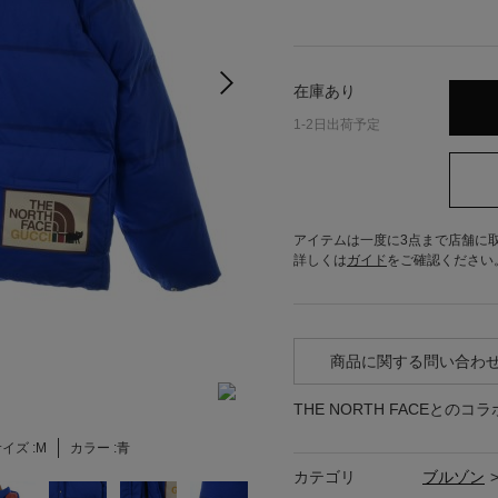
在庫あり
1-2日出荷予定
アイテムは一度に3点まで店舗に
詳しくは
ガイド
をご確認ください
商品に関する問い合わ
THE NORTH FACEと
イズ :
M
カラー :
青
カテゴリ
ブルゾン