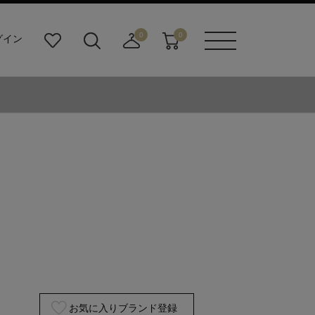
0
0
グイン
お
検
店
カ
メニュ
気
索
舗
ー
ーボタ
に
ビ
取
ト
ン
入
ル
り
り
ダ
寄
ー
せ
ボ
カ
タ
ー
ン
ト
お気に入りブランド登録