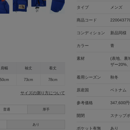
タイプ
メンズ
商品コード
22004377
コンディション
新品同様
カラー
青
素材
(表地、裏
ザー20%
肩幅
袖丈
着丈
着用シーズン
秋冬
50cm
73cm
78cm
原産国
ベトナム
サイズの測り方について
参考価格
347,600
普通
厚手
開閉
スナップボ
あり
ポケット有無
あり