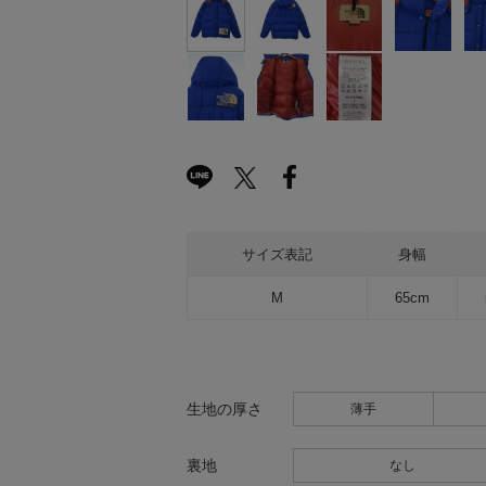
サイズ表記
身幅
M
65cm
生地の厚さ
薄手
裏地
なし