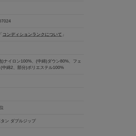
07024
「
コンディションランクについて
」
地)ナイロン100%、(中綿)ダウン80%、フェ
、(中綿2、部分)ポリエステル100%
円位
タン ダブルジップ