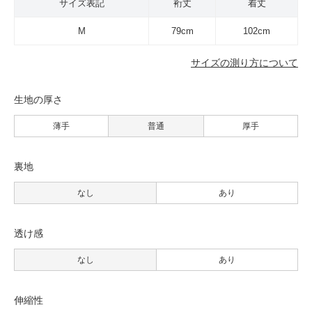
サイズ表記
裄丈
着丈
M
79cm
102cm
サイズの測り方について
生地の厚さ
薄手
普通
厚手
裏地
なし
あり
透け感
なし
あり
伸縮性