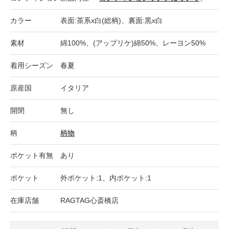
カラー
表面:茶系x白(総柄)、裏面:黒x白
素材
綿100%、(アップリケ)綿50%、レーヨン50%
着用シーズン
春夏
原産国
イタリア
開閉
無し
柄
柄物
ポケット有無
あり
ポケット
外ポケット:1、内ポケット:1
在庫店舗
RAGTAG心斎橋店