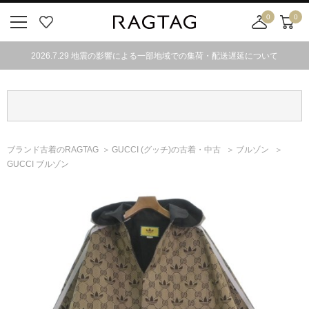
0
0
ニ
お
店
カ
ュ
気
舗
ー
2026.7.29 地震の影響による一部地域での集荷・配送遅延について
ー
に
取
ト
ボ
入
り
タ
り
寄
ン
せ
カ
ー
ブランド古着のRAGTAG
GUCCI
(グッチ)
の古着・中古
ブルゾン
ト
GUCCI ブルゾン