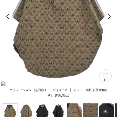
12
コンディション :
新品同様
サイズ :
M
カラー :
表面:茶系x白(総
柄)、裏面:黒x白