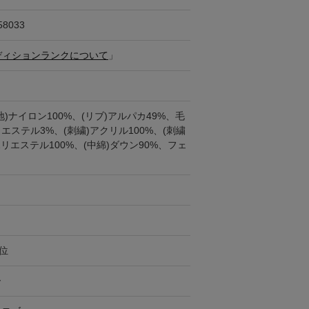
58033
ディションランクについて
」
地)ナイロン100%、(リブ)アルパカ49%、毛
リエステル3%、(刺繍)アクリル100%、(刺繍
ポリエステル100%、(中綿)ダウン90%、フェ
円位
ー