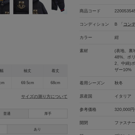
商品コード
22005354
コンディション
B
「
コン
カラー
紺
素材
(表地、裏
48%、ポ
2、中綿)
ザー10%
幅
袖丈
着丈
着用シーズン
秋冬
cm
69.5cm
68cm
原産国
イタリア
サイズの測り方について
参考価格
320,000
普通
厚手
開閉
ファスナ
あり