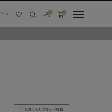
0
0
グイン
お
検
店
カ
メニュ
気
索
舗
ー
ーボタ
に
ビ
取
ト
ン
入
ル
り
り
ダ
寄
ー
せ
ボ
カ
タ
ー
ン
ト
お気に入りブランド登録