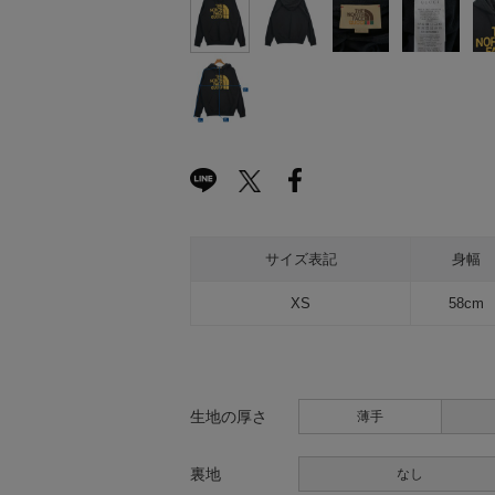
サイズ表記
身幅
XS
58cm
生地の厚さ
薄手
裏地
なし