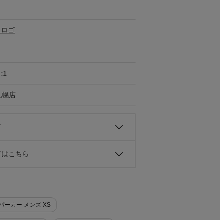
・ロゴ
:1
札幌店
て
ドはこちら
パーカー メンズ XS