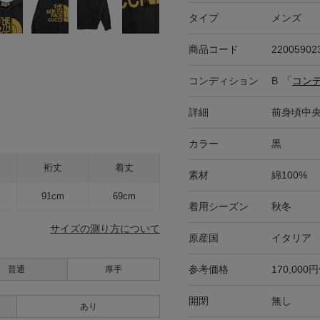
タイプ
メンズ
商品コード
22005902
コンディション
B
「
コン
詳細
前身頃中
カラー
黒
裄丈
着丈
素材
綿100%
91cm
69cm
着用シーズン
秋冬
サイズの測り方について
原産国
イタリア
参考価格
170,000
普通
厚手
開閉
無し
あり