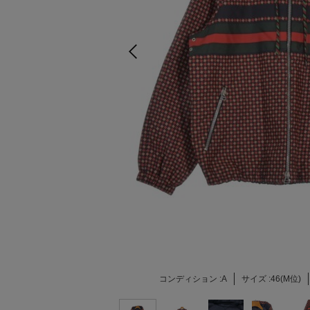
コンディション :
A
サイズ :
46(M位)