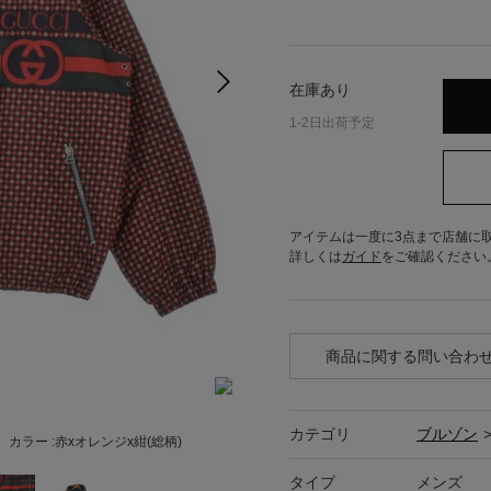
在庫あり
1-2日出荷予定
アイテムは一度に3点まで店舗に
詳しくは
ガイド
をご確認ください
商品に関する問い合わ
カテゴリ
ブルゾン
カラー :
赤xオレンジx紺(総柄)
タイプ
メンズ