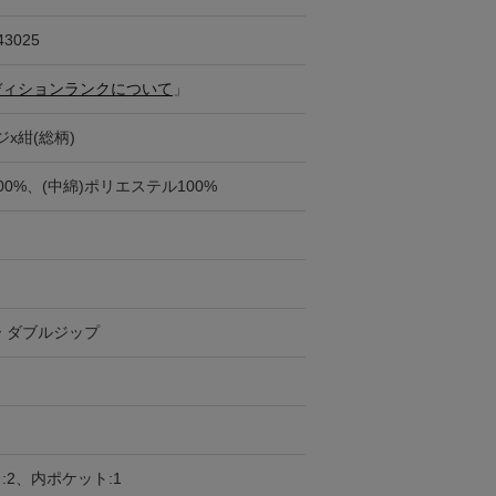
43025
ディションランクについて
」
x紺(総柄)
00%、(中綿)ポリエステル100%
 ダブルジップ
:2、内ポケット:1