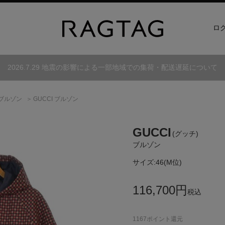
ロ
2026.7.29 地震の影響による一部地域での集荷・配送遅延について
ブルゾン
GUCCI ブルゾン
GUCCI
(グッチ)
ブルゾン
サイズ:
46(M位)
116,700
円
税込
1167
ポイント還元