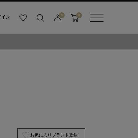
0
0
グイン
お
検
店
カ
メニュ
気
索
舗
ー
ーボタ
に
ビ
取
ト
ン
入
ル
り
り
ダ
寄
ー
せ
ボ
カ
タ
ー
ン
ト
お気に入りブランド登録