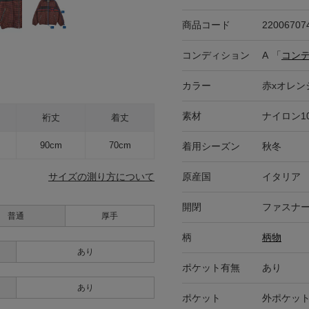
商品コード
22006707
コンディション
A
「
コン
カラー
赤xオレンジ
素材
ナイロン1
裄丈
着丈
90cm
70cm
着用シーズン
秋冬
原産国
イタリア
サイズの測り方について
開閉
ファスナー
普通
厚手
柄
柄物
あり
ポケット有無
あり
あり
ポケット
外ポケット