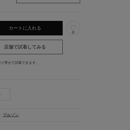
0
取り寄せて試着できます。
。
せ
>
ブルゾン