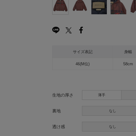
サイズ表記
身幅
46(M位)
58cm
生地の厚さ
薄手
裏地
なし
透け感
なし