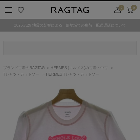
0
0
ニ
お
店
カ
ュ
気
舗
ー
2026.7.29 地震の影響による一部地域での集荷・配送遅延について
ー
に
取
ト
ボ
入
り
タ
り
寄
ン
せ
カ
ー
ブランド古着のRAGTAG
HERMES
(エルメス)
の古着・中古
ト
Tシャツ・カットソー
HERMES Tシャツ・カットソー