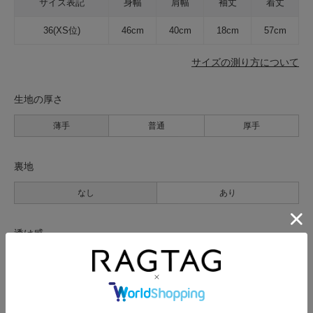
サイズ表記
身幅
肩幅
袖丈
着丈
36(XS位)
46cm
40cm
18cm
57cm
サイズの測り方について
生地の厚さ
薄手
普通
厚手
裏地
なし
あり
透け感
なし
あり
伸縮性