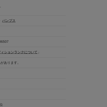
。
>
パンプス
ス
86507
ディションランクについて
」
色があります。
円位