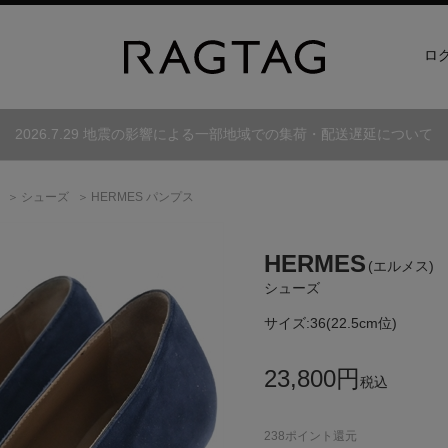
ロ
2026.7.29 地震の影響による一部地域での集荷・配送遅延について
古
シューズ
HERMES パンプス
HERMES
(エルメス)
シューズ
サイズ:
36(22.5cm位)
23,800
円
税込
238
ポイント還元