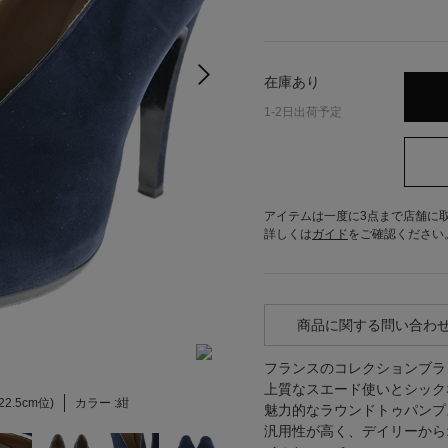
在庫あり
1-2日出荷予定
アイテムは一度に3点まで店舗に
詳しくは
ガイド
をご確認ください
商品に関する問い合わ
フランスのコレクションブ
上質なスエード使いとシック
(22.5cm位)
カラー :
紺
魅力的なラウンドトゥパンプ
汎用性が高く、デイリーから