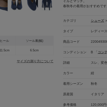
イルとマッチ。
春秋冬の着用がおすすめです
カテゴリ
シューズ
タイプ
レディー
ヒール
ソール裏(幅)
商品コード
22004930
11.5cm
6.5cm
コンディション
B
「
コン
サイズの測り方について
詳細
スレ、変
カラー
紺
着用シーズン
秋冬
原産国
イタリア
参考価格
120,000