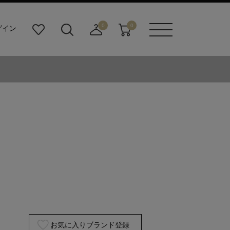
0
0
グイン
お
検
店
カ
メニュ
気
索
舗
ー
ーボタ
に
ビ
取
ト
ン
入
ル
り
り
ダ
寄
ー
せ
ボ
カ
タ
ー
ン
ト
お気に入りブランド登録