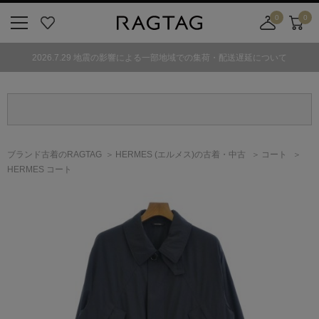
0
0
ニ
お
店
カ
ュ
気
舗
ー
2026.7.29 地震の影響による一部地域での集荷・配送遅延について
ー
に
取
ト
ボ
入
り
タ
り
寄
ン
せ
カ
ー
ブランド古着のRAGTAG
HERMES
(エルメス)
の古着・中古
コート
ト
HERMES コート