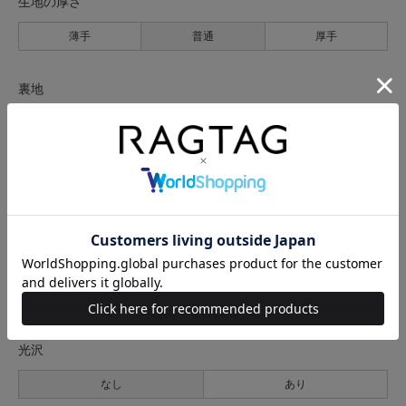
生地の厚さ
薄手
普通
厚手
裏地
なし
あり
透け感
なし
あり
伸縮性
なし
あり
光沢
なし
あり