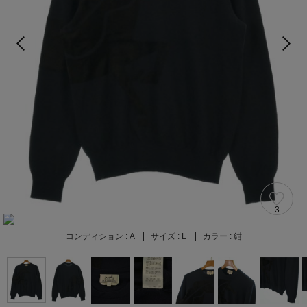
3
コンディション :
A
サイズ :
L
カラー :
紺