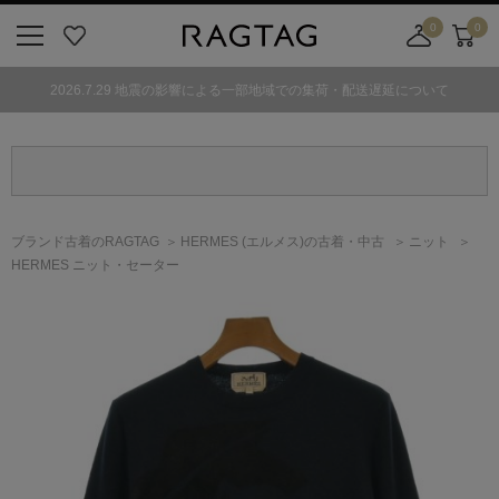
0
0
ニ
お
店
カ
ュ
気
舗
ー
2026.7.29 地震の影響による一部地域での集荷・配送遅延について
ー
に
取
ト
ボ
入
り
タ
り
寄
ン
せ
カ
ー
ブランド古着のRAGTAG
HERMES
(エルメス)
の古着・中古
ニット
ト
HERMES ニット・セーター