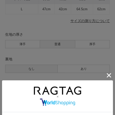
L
47cm
42cm
64.5cm
62cm
サイズの測り方について
生地の厚さ
薄手
普通
厚手
裏地
なし
あり
透け感
なし
あり
伸縮性