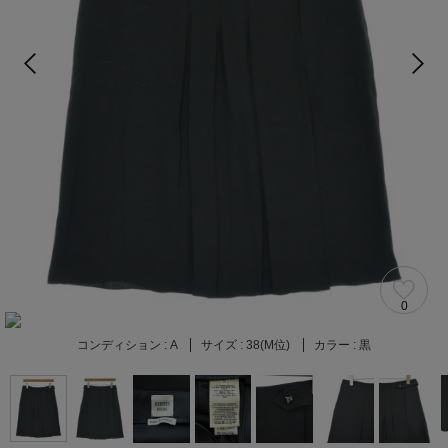
0
コンディション :
A
サイズ :
38(M位)
カラー :
黒