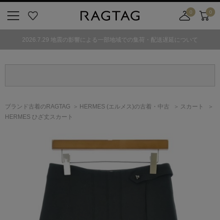
0
0
ニ
お
店
カ
ュ
気
舗
ー
2026.7.29 地震の影響による一部地域での集荷・配送遅延について
ー
に
取
ト
ボ
入
り
タ
り
寄
ン
せ
カ
ー
ブランド古着のRAGTAG
HERMES
(エルメス)
の古着・中古
スカート
ト
HERMES ひざ丈スカート