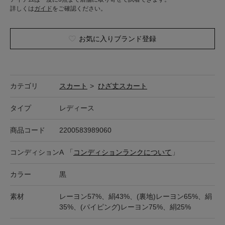
詳しくは
ガイド
をご確認ください。
お気に入りブランド登録
カテゴリ
スカート
>
ひざ丈スカート
タイプ
レディース
商品コード
2200583989060
コンディション
A
「
コンディションランクについて
」
カラー
黒
素材
レーヨン57%、絹43%、(裏地)レーヨン65%、絹
35%、(パイピング)レーヨン75%、絹25%