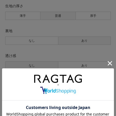
生地の厚さ
薄手
普通
厚手
裏地
なし
あり
透け感
なし
あり
伸縮性
なし
あり
光沢
なし
あり