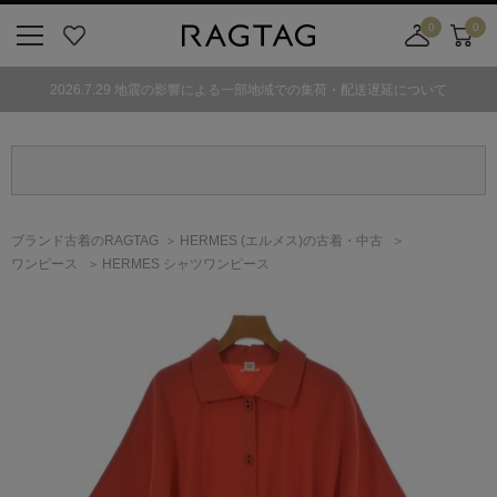
0
0
ニ
お
店
カ
ュ
気
舗
ー
2026.7.29 地震の影響による一部地域での集荷・配送遅延について
ー
に
取
ト
ボ
入
り
タ
り
寄
ン
せ
カ
ー
ブランド古着のRAGTAG
HERMES
(エルメス)
の古着・中古
ト
ワンピース
HERMES シャツワンピース