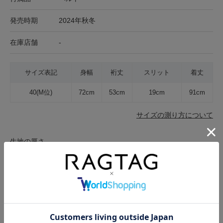
発売時期
2024年秋冬
在庫店舗
-
サイズ表記
身幅
裄丈
スリット
着丈
40(M位)
72cm
53cm
19cm
91cm
サイズの測り方について
生地の厚さ
薄手
普通
厚手
裏地
なし
あり