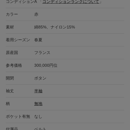
コンディション
A
「
コンディションランクについて
」
カラー
赤
素材
綿85%、ナイロン15%
着用シーズン
春夏
原産国
フランス
参考価格
300,000円位
開閉
ボタン
袖丈
半袖
柄
無地
ポケット有無
なし
付属品
ベルト