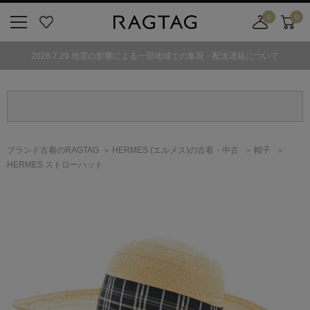
0
0
ニ
お
店
カ
ュ
気
舗
ー
2026.7.29 地震の影響による一部地域での集荷・配送遅延について
ー
に
取
ト
ボ
入
り
タ
り
寄
ン
せ
カ
ー
ブランド古着のRAGTAG
HERMES
(エルメス)
の古着・中古
帽子
ト
HERMES ストローハット