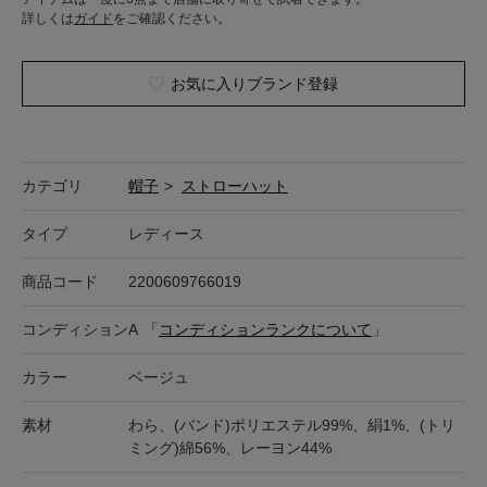
詳しくは
ガイド
をご確認ください。
お気に入りブランド登録
カテゴリ
帽子
>
ストローハット
タイプ
レディース
商品コード
2200609766019
コンディション
A
「
コンディションランクについて
」
カラー
ベージュ
素材
わら、(バンド)ポリエステル99%、絹1%、(トリ
ミング)綿56%、レーヨン44%