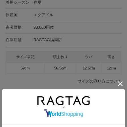
着用シーズン
春夏
原産国
エクアドル
参考価格
90,000円位
在庫店舗
RAGTAG福岡店
サイズ表記
頭まわり
ツバ
高さ
59cm
56.5cm
12.5cm
12cm
サイズの測り方について
キャンセル・返品について
お買い物時のご利用ガイドはこちら